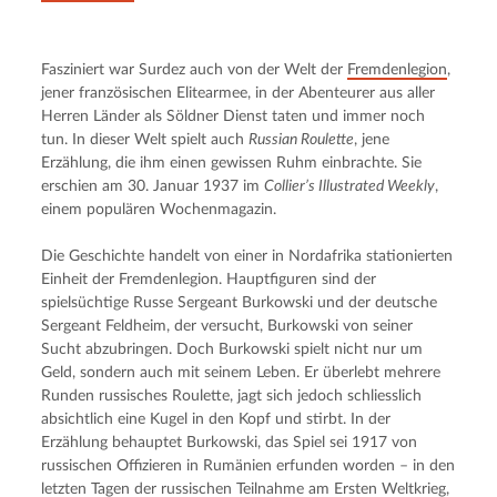
Fasziniert war Surdez auch von der Welt der 
Fremdenlegion
, 
jener französischen Elitearmee, in der Abenteurer aus aller 
Herren Länder als Söldner Dienst taten und immer noch 
tun. In dieser Welt spielt auch 
Russian Roulette
, jene 
Erzählung, die ihm einen gewissen Ruhm einbrachte. Sie 
erschien am 30. Januar 1937 im 
Collier’s Illustrated Weekly
, 
einem populären Wochenmagazin.
Die Geschichte handelt von einer in Nordafrika stationierten 
Einheit der Fremdenlegion. Hauptfiguren sind der 
spielsüchtige Russe Sergeant Burkowski und der deutsche 
Sergeant Feldheim, der versucht, Burkowski von seiner 
Sucht abzubringen. Doch Burkowski spielt nicht nur um 
Geld, sondern auch mit seinem Leben. Er überlebt mehrere 
Runden russisches Roulette, jagt sich jedoch schliesslich 
absichtlich eine Kugel in den Kopf und stirbt. In der 
Erzählung behauptet Burkowski, das Spiel sei 1917 von 
russischen Offizieren in Rumänien erfunden worden – in den 
letzten Tagen der russischen Teilnahme am Ersten Weltkrieg, 