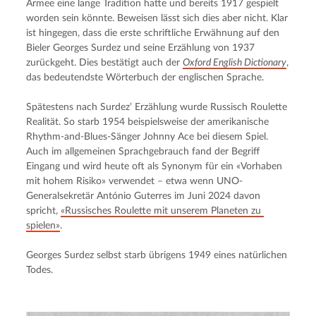
Armee eine lange Tradition hatte und bereits 1917 gespielt 
worden sein könnte. Beweisen lässt sich dies aber nicht. Klar 
ist hingegen, dass die erste schriftliche Erwähnung auf den 
Bieler Georges Surdez und seine Erzählung von 1937 
zurückgeht. Dies bestätigt auch der 
Oxford English Dictionary
, 
das bedeutendste Wörterbuch der englischen Sprache.
Spätestens nach Surdez’ Erzählung wurde Russisch Roulette 
Realität. So starb 1954 beispielsweise der amerikanische 
Rhythm-and-Blues-Sänger Johnny Ace bei diesem Spiel. 
Auch im allgemeinen Sprachgebrauch fand der Begriff 
Eingang und wird heute oft als Synonym für ein «Vorhaben 
mit hohem Risiko» verwendet – etwa wenn UNO-
Generalsekretär António Guterres im Juni 2024 davon 
spricht, 
«Russisches Roulette mit unserem Planeten zu 
spielen»
.
Georges Surdez selbst starb übrigens 1949 eines natürlichen 
Todes.