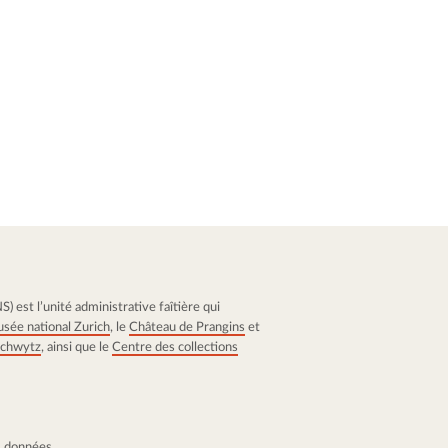
 est l’unité administrative faîtière qui
sée national Zurich
, le
Château de Prangins
et
 Schwytz
, ainsi que le
Centre des collections
s données