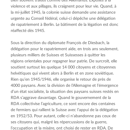
bien souvent traités comme des Allemands. Exposés à la 
violence et aux pillages, ils craignent pour leur vie. Quand, à 
la mi-juillet 1945, la colonie suisse demande une assistance 
urgente au Conseil fédéral, celui-ci dépêche une délégation 
de rapatriement à Berlin. Le bâtiment de la légation est donc 
réaffecté dès 1945.
Sous la direction du diplomate François de Diesbach, la 
délégation pour le rapatriement aide, en trois ans seulement, 
plusieurs milliers de Suisses et Suissesses à quitter les 
régions orientales pour regagner leur patrie. De surcroît, elle 
soutient surtout les quelque 14 000 citoyens et citoyennes 
helvétiques qui vivent alors à Berlin et en zone soviétique. 
Rien qu’en 1945/1946, elle organise le retour de près de 
4000 paysans. Avec la division de l’Allemagne et l’émergence 
d’un état socialiste, la situation des paysans suisses restés en 
RDA s’aggrave davantage. Quand le gouvernement de la 
RDA collectivise l’agriculture, ce sont encore des centaines 
de fermiers qui rallient la Suisse avec l’appui de la délégation 
en 1952/53. Pour autant, celle-ci n’abandonne pas ceux de 
ses citoyens qui, malgré les répercussions de la guerre, 
l’occupation et la misère, ont choisi de rester en RDA. De 