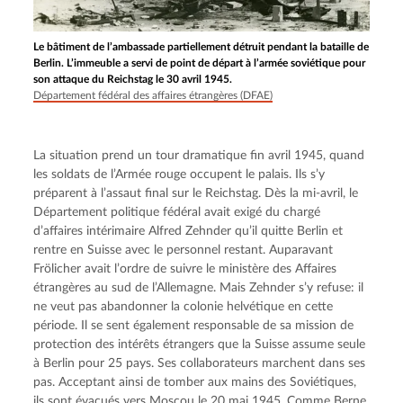
Le bâtiment de l’ambassade partiellement détruit pendant la bataille de
Berlin. L’immeuble a servi de point de départ à l’armée soviétique pour
son attaque du Reichstag le 30 avril 1945.
Département fédéral des affaires étrangères (DFAE)
La situation prend un tour dramatique fin avril 1945, quand 
les soldats de l’Armée rouge occupent le palais. Ils s’y 
préparent à l’assaut final sur le Reichstag. Dès la mi-avril, le 
Département politique fédéral avait exigé du chargé 
d’affaires intérimaire Alfred Zehnder qu’il quitte Berlin et 
rentre en Suisse avec le personnel restant. Auparavant 
Frölicher avait l’ordre de suivre le ministère des Affaires 
étrangères au sud de l’Allemagne. Mais Zehnder s’y refuse: il 
ne veut pas abandonner la colonie helvétique en cette 
période. Il se sent également responsable de sa mission de 
protection des intérêts étrangers que la Suisse assume seule 
à Berlin pour 25 pays. Ses collaborateurs marchent dans ses 
pas. Acceptant ainsi de tomber aux mains des Soviétiques, 
ils sont évacués vers Moscou le 20 mai 1945. Comme Berne 