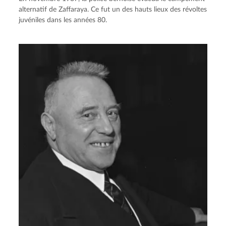
alternatif de Zaffaraya. Ce fut un des hauts lieux des révoltes
juvéniles dans les années 80.