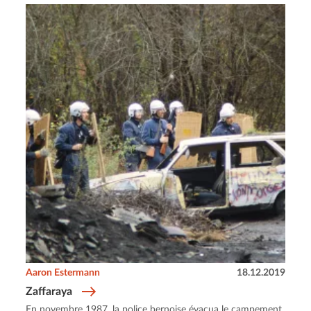
Aaron Estermann
18.12.2019
Zaffaraya
En novembre 1987, la police bernoise évacua le campement