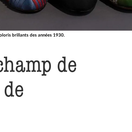
oloris brillants des années 1930.
 champ de
 de