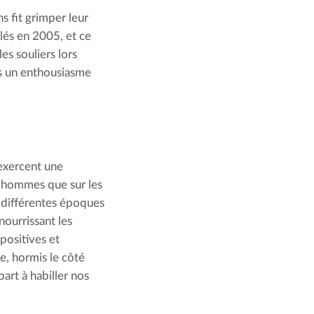
 fit grimper leur 
lés en 2005, et ce 
s souliers lors 
ns un enthousiasme 
 exercent une 
s hommes que sur les 
 différentes époques 
ourrissant les 
ositives et 
e, hormis le côté 
rt à habiller nos 