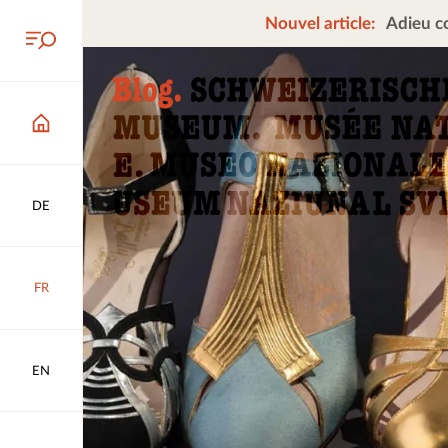
Nouvel article:
Adieu co
DE
FR
EN