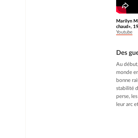
Marilyn Mo
chaud», 19
Youtube
Des gue
Au début,
monde en t
bonne rai
stabilité 
perse, les
leur arc e