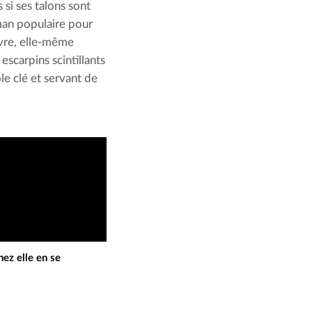
si ses talons sont 
an populaire pour 
vre, elle-même 
carpins scintillants 
e clé et servant de 
ez elle en se