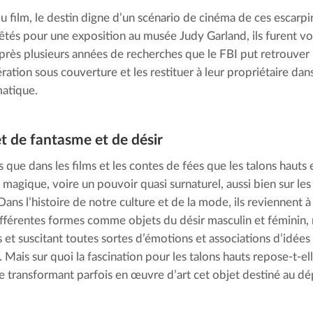
u film, le destin digne d’un scénario de cinéma de ces escarpins
rêtés pour une exposition au musée Judy Garland, ils furent vo
près plusieurs années de recherches que le FBI put retrouver le
ration sous couverture et les restituer à leur propriétaire da
atique.
t de fantasme et de désir
as que dans les films et les contes de fées que les talons hauts
n magique, voire un pouvoir quasi surnaturel, aussi bien sur le
ans l’histoire de notre culture et de la mode, ils reviennent à
ifférentes formes comme objets du désir masculin et féminin, n
 et suscitant toutes sortes d’émotions et associations d’idées p
 Mais sur quoi la fascination pour les talons hauts repose-t-ell
e transformant parfois en œuvre d’art cet objet destiné au dépa