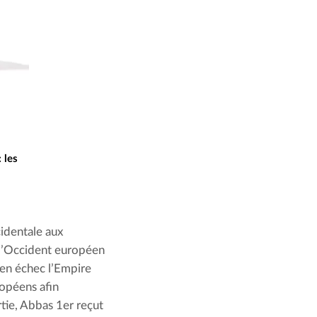
 les
identale aux 
l’Occident européen 
en échec l’Empire 
opéens afin 
tie, Abbas 1er reçut 