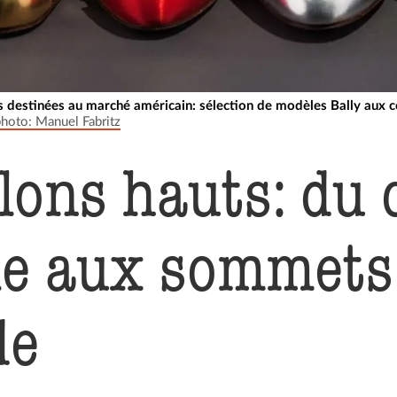
s destinées au marché américain: sélection de modèles Bally aux c
photo: Manuel Fabritz
alons hauts: du
lle aux sommets
de