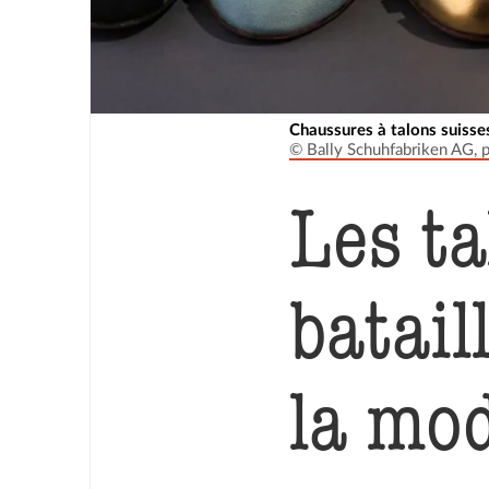
Chaussures à talons suisse
© Bally Schuhfabriken AG, 
Les t
batai
la mo