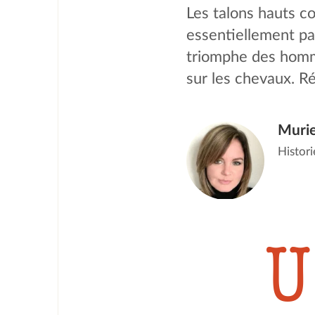
Les talons hauts c
essentiellement par
triomphe des hommes
sur les chevaux. Ré
Murie
Histori
U