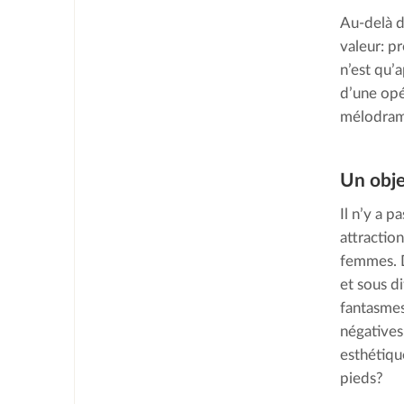
Au-delà d
valeur: p
n’est qu’a
d’une opé
mélodram
Un obje
Il n’y a p
attractio
femmes. D
et sous d
fantasmes
négatives.
esthétiqu
pieds?