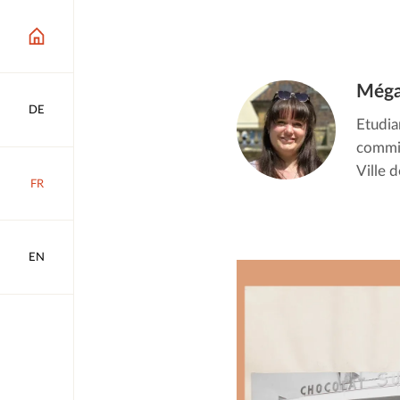
Méga
DE
Etudia
commis
Ville 
FR
EN