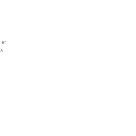
 et
la