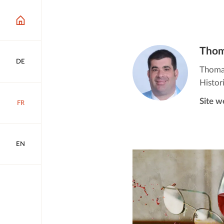
Thom
DE
Thomas
Histor
Site w
FR
EN