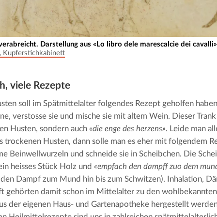
erabreicht. Darstellung aus «Lo libro dele marescalcie dei cavall
, Kupferstichkabinett
h, viele Rezepte
ten soll im Spätmittelalter folgendes Rezept geholfen habe
ine, verstosse sie und mische sie mit altem Wein. Dieser Trank 
gen Husten, sondern auch 
«die enge des herzens»
. Leide man al
 trockenen Husten, dann solle man es eher mit folgendem Re
 Beinwellwurzeln und schneide sie in Scheibchen. Die Schei
ein heisses Stück Holz und 
«empfach den dampff zuo dem mund
 den Dampf zum Mund hin bis zum Schwitzen). Inhalation, D
t gehörten damit schon im Mittelalter zu den wohlbekannten H
us der eigenen Haus- und Gartenapotheke hergestellt werden
en Heilmittelrezepte sind uns in zahlreichen spätmittelalterlich