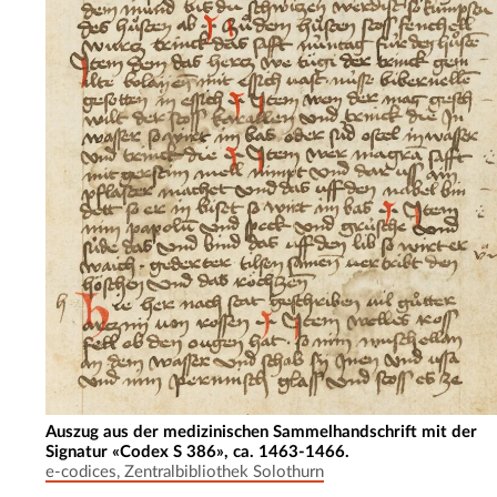
Auszug aus der medizinischen Sammelhandschrift mit der
Signatur «Codex S 386», ca. 1463-1466.
e-codices, Zentralbibliothek Solothurn