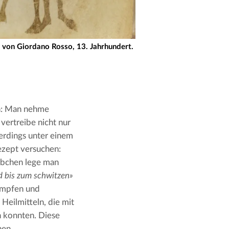
i» von Giordano Rosso, 13. Jahrhundert.
n: Man nehme 
vertreibe nicht nur 
lerdings unter einem 
zept versuchen: 
bchen lege man 
 bis zum schwitzen»
ämpfen und 
eilmitteln, die mit 
 konnten. Diese 
en 