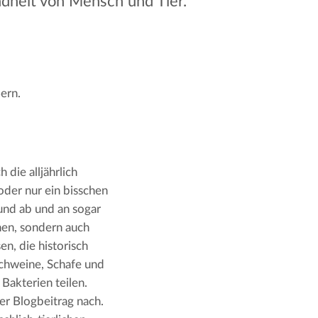
ndheit von Mensch und Tier.
Bern.
die alljährlich 
der nur ein bisschen 
nd ab und an sogar 
en, sondern auch 
n, die historisch 
chweine, Schafe und 
akterien teilen. 
r Blogbeitrag nach. 