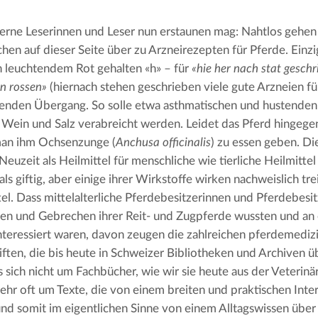
ne Leserinnen und Leser nun erstaunen mag: Nahtlos gehen 
hen auf dieser Seite über zu Arzneirezepten für Pferde. Einzi
n leuchtendem Rot gehalten «h» – für 
«hie her nach stat geschri
on rossen»
 (hiernach stehen geschrieben viele gute Arzneien fü
senden Übergang. So solle etwa asthmatischen und hustenden 
, Wein und Salz verabreicht werden. Leidet das Pferd hingeg
man ihm Ochsenzunge (
Anchusa officinalis
) zu essen geben. Di
 Neuzeit als Heilmittel für menschliche wie tierliche Heilmittel
als giftig, aber einige ihrer Wirkstoffe wirken nachweislich tre
el. Dass mittelalterliche Pferdebesitzerinnen und Pferdebesit
en und Gebrechen ihrer Reit- und Zugpferde wussten und an e
nteressiert waren, davon zeugen die zahlreichen pferdemedizi
ften, die bis heute in Schweizer Bibliotheken und Archiven übe
s sich nicht um Fachbücher, wie wir sie heute aus der Veterinä
ehr oft um Texte, die von einem breiten und praktischen Int
nd somit im eigentlichen Sinne von einem Alltagswissen über 