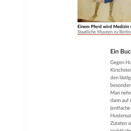
Einem Pferd wird Medizin v
Staatliche Museen zu Berlin
Ein Buc
Gegen Hus
Kirschste
den lästi
besonders
Man nehme
dann auf 
(entfache
Hustensaf
Zutaten a
praktisch