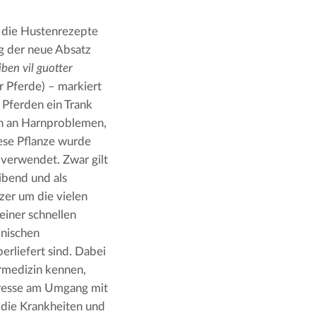
die Hustenrezepte 
g der neue Absatz 
ben vil guotter 
r Pferde) – markiert 
Pferden ein Trank 
en an Harnproblemen, 
ese Pflanze wurde 
 verwendet. Zwar gilt 
ibend und als 
zer um die vielen 
iner schnellen 
nischen 
rliefert sind. Dabei 
rmedizin kennen, 
eresse am Umgang mit 
die Krankheiten und 