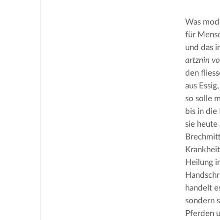
Was moder
für Mensc
und das i
artznin v
den flies
aus Essig
so solle 
bis in die
sie heute 
Brechmitt
Krankheit
Heilung i
Handschri
handelt e
sondern s
Pferden u