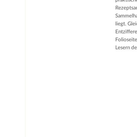
Rezeptsam
Sammelhan
liegt. Gl
Entziffer
Folioseit
Lesern de