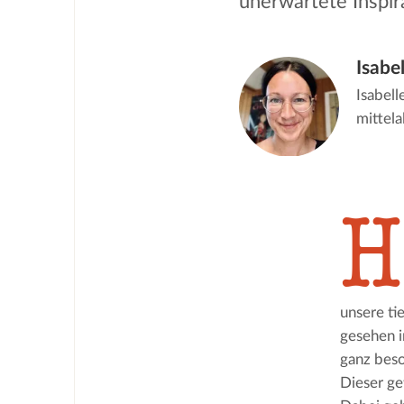
unerwartete Inspir
Isabe
Isabell
mittela
H
unsere tie
gesehen i
ganz beso
Dieser ge