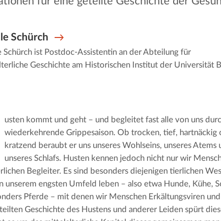
ationen für eine geteilte Geschichte der Gesu
lle Schürch
e Schürch ist Postdoc-Assistentin an der Abteilung für
lterliche Geschichte am Historischen Institut der Universität 
usten kommt und geht – und begleitet fast alle von uns durch 
wiederkehrende Grippesaison. Ob trocken, tief, hartnäckig o
kratzend beraubt er uns unseres Wohlseins, unseres Atems u
unseres Schlafs. Husten kennen jedoch nicht nur wir Mensch
rlichen Begleiter. Es sind besonders diejenigen tierlichen Wese
n unserem engsten Umfeld leben – also etwa Hunde, Kühe, S
nders Pferde – mit denen wir Menschen Erkältungsviren und B
teilten Geschichte des Hustens und anderer Leiden spürt diese