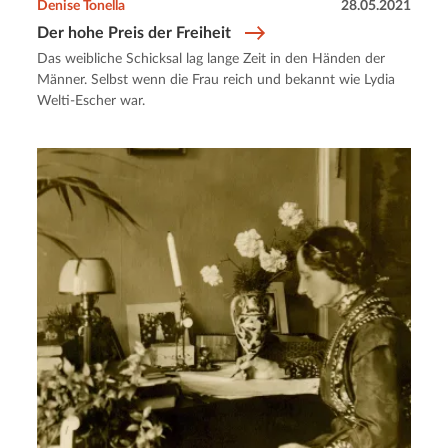
Denise Tonella
28.05.2021
Der hohe Preis der Freiheit
Das weibliche Schicksal lag lange Zeit in den Händen der
Männer. Selbst wenn die Frau reich und bekannt wie Lydia
Welti-Escher war.