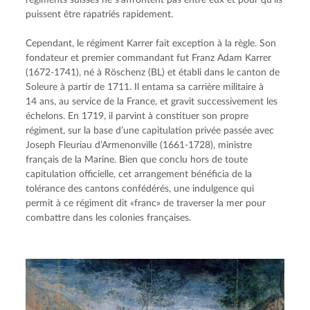
régiments suisses ne s’affrontent pas entre eux et pour qu’ils 
puissent être rapatriés rapidement.
Cependant, le régiment Karrer fait exception à la règle. Son 
fondateur et premier commandant fut Franz Adam Karrer 
(1672-1741), né à Röschenz (BL) et établi dans le canton de 
Soleure à partir de 1711. Il entama sa carrière militaire à 
14 ans, au service de la France, et gravit successivement les 
échelons. En 1719, il parvint à constituer son propre 
régiment, sur la base d’une capitulation privée passée avec 
Joseph Fleuriau d’Armenonville (1661-1728), ministre 
français de la Marine. Bien que conclu hors de toute 
capitulation officielle, cet arrangement bénéficia de la 
tolérance des cantons confédérés, une indulgence qui 
permit à ce régiment dit «franc» de traverser la mer pour 
combattre dans les colonies françaises.