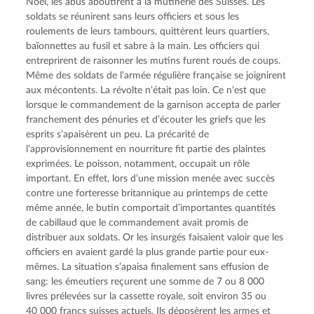
Noël, les abus aboutirent à la mutinerie des Suisses. Les 
soldats se réunirent sans leurs officiers et sous les 
roulements de leurs tambours, quittèrent leurs quartiers, 
baïonnettes au fusil et sabre à la main. Les officiers qui 
entreprirent de raisonner les mutins furent roués de coups. 
Même des soldats de l’armée régulière française se joignirent 
aux mécontents. La révolte n’était pas loin. Ce n’est que 
lorsque le commandement de la garnison accepta de parler 
franchement des pénuries et d’écouter les griefs que les 
esprits s’apaisèrent un peu. La précarité de 
l’approvisionnement en nourriture fit partie des plaintes 
exprimées. Le poisson, notamment, occupait un rôle 
important. En effet, lors d’une mission menée avec succès 
contre une forteresse britannique au printemps de cette 
même année, le butin comportait d’importantes quantités 
de cabillaud que le commandement avait promis de 
distribuer aux soldats. Or les insurgés faisaient valoir que les 
officiers en avaient gardé la plus grande partie pour eux-
mêmes. La situation s’apaisa finalement sans effusion de 
sang: les émeutiers reçurent une somme de 7 ou 8 000 
livres prélevées sur la cassette royale, soit environ 35 ou 
40 000 francs suisses actuels. Ils déposèrent les armes et 