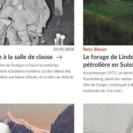
21.05.2026
Reto Bleuer
 à la salle de classe
Le forage de Lind
pétrolière en Suis
gion de Frutigen a fourni le matériau
lions d’ardoises scolaires. Le dur labeur des
Au printemps 1972, un derric
solées aux bancs d’école, et ce bien au-delà de
Kurzenberg, parmi les vaches q
tête de forage s’enfonçait à d
recherche de «l’or noir».