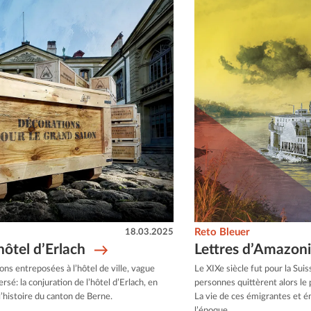
18.03.2025
Reto Bleuer
hôtel d’Erlach
Lettres d’Amazon
ons entreposées à l’hôtel de ville, vague
Le XIXe siècle fut pour la Sui
rsé: la conjuration de l’hôtel d’Erlach, en
personnes quittèrent alors le
’histoire du canton de Berne.
La vie de ces émigrantes et é
l’époque.