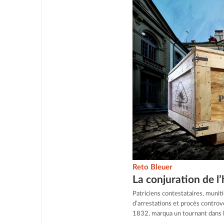
Reto Bleuer
La conjuration de l’
Patriciens contestataires, muniti
d’arrestations et procès controve
1832, marqua un tournant dans l