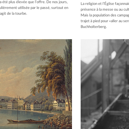
 été plus élevée que l’offre. De nos jours,
La religion et l’Église façonna
lièrement utilisée par le passé, surtout en
présence à la messe ou au cult
’agit de la tourbe.
Mais la population des campa
trajet à pied pour «aller au se
Buchholterberg.