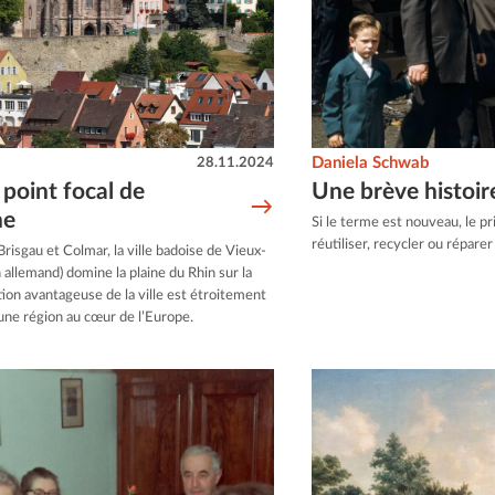
28.11.2024
Daniela Schwab
point focal de
Une brève histoire
ne
Si le terme est nouveau, le pr
réutiliser, recycler ou répar
isgau et Colmar, la ville badoise de Vieux-
 allemand) domine la plaine du Rhin sur la
tion avantageuse de la ville est étroitement
une région au cœur de l’Europe.