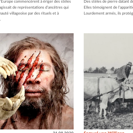
 d’Europe commencèrent à ériger des stèles
Des stèles de pierre datant 
agissait de représentations d’ancêtres qui
Elles témoignent de l’appariti
uté villageoise par des rituels et à
Lourdement armés, ils protége
.