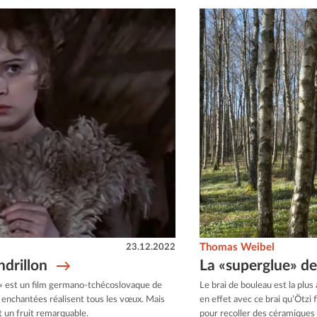
23.12.2022
Thomas Weibel
ndrillon
La «superglue» de 
n» est un film germano-tchécoslovaque de
Le brai de bouleau est la plus 
 enchantées réalisent tous les vœux. Mais
en effet avec ce brai qu’Ötzi fi
 un fruit remarquable.
pour recoller des céramiques 