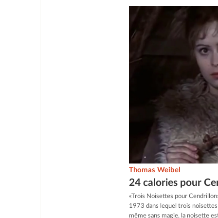
Thomas Weibel
24 calories pour Ce
«Trois Noisettes pour Cendrillo
1973 dans lequel trois noisettes
même sans magie, la noisette est