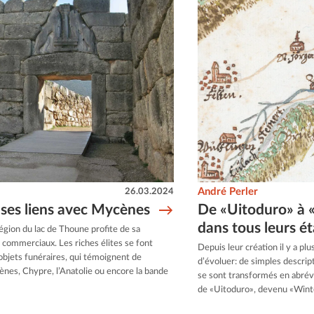
26.03.2024
André Perler
 ses liens avec Mycènes
De «Uitoduro» à 
dans tous leurs ét
région du lac de Thoune profite de sa
 commerciaux. Les riches élites se font
Depuis leur création il y a pl
objets funéraires, qui témoignent de
d’évoluer: de simples descrip
ènes, Chypre, l’Anatolie ou encore la bande
se sont transformés en abrévia
de «Uitoduro», devenu «Winte