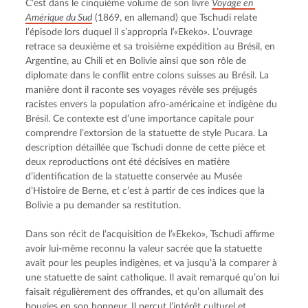
C’est dans le cinquième volume de son livre 
Voyage en 
Amérique du Sud
 (1869, en allemand) que Tschudi relate 
l’épisode lors duquel il s’appropria l’«Ekeko». L’ouvrage 
retrace sa deuxième et sa troisième expédition au Brésil, en 
Argentine, au Chili et en Bolivie ainsi que son rôle de 
diplomate dans le conflit entre colons suisses au Brésil. La 
manière dont il raconte ses voyages révèle ses préjugés 
racistes envers la population afro-américaine et indigène du 
Brésil. Ce contexte est d’une importance capitale pour 
comprendre l’extorsion de la statuette de style Pucara. La 
description détaillée que Tschudi donne de cette pièce et 
deux reproductions ont été décisives en matière 
d’identification de la statuette conservée au Musée 
d’Histoire de Berne, et c’est à partir de ces indices que la 
Bolivie a pu demander sa restitution.
Dans son récit de l’acquisition de l’«Ekeko», Tschudi affirme 
avoir lui-même reconnu la valeur sacrée que la statuette 
avait pour les peuples indigènes, et va jusqu’à la comparer à 
une statuette de saint catholique. Il avait remarqué qu’on lui 
faisait régulièrement des offrandes, et qu’on allumait des 
bougies en son honneur. Il perçut l’intérêt culturel et 