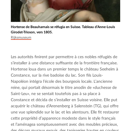
Hortense de Beauharnais se réfugia en Suisse. Tableau d’Anne-Louis
Girodet-Trioson, vers 1805.
Rijksmuseum
Les autorités finirent par permettre à ces nobles réfugiés de 
s’installer à une distance suffisante de la frontière française. 
Hortense loua dans un premier temps le château Seeheim à 
Constance, sur la rive badoise du lac. Son fils Louis-
Napoléon intégra l’école des bourgeois locale. L’ancienne 
reine, qui portait désormais le titre anodin de «duchesse de 
Saint-Leu», ne se sentait toutefois pas à sa place à 
Constance et décida de s’installer en Suisse voisine. Elle put 
acquérir le château d’Arenenberg à Salenstein (TG), qui offre 
une vue splendide sur le lac et les alentours. Elle fit restaurer 
cette propriété d’apparence modeste dans le style français 
et l’aménagea somptueusement avec des meubles précieux, 
des décors muraux exquis, des tapisseries hautes en couleur 