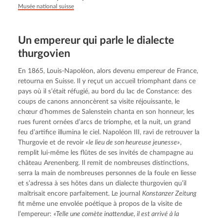
Musée national suisse
Un empereur qui parle le dialecte
thurgovien
En 1865, Louis-Napoléon, alors devenu empereur de France, 
retourna en Suisse. Il y reçut un accueil triomphant dans ce 
pays où il s’était réfugié, au bord du lac de Constance: des 
coups de canons annoncèrent sa visite réjouissante, le 
chœur d’hommes de Salenstein chanta en son honneur, les 
rues furent ornées d’arcs de triomphe, et la nuit, un grand 
feu d’artifice illumina le ciel. Napoléon III, ravi de retrouver la 
Thurgovie et de revoir 
«le lieu de son heureuse jeunesse»
, 
remplit lui-même les flûtes de ses invités de champagne au 
château Arenenberg. Il remit de nombreuses distinctions, 
serra la main de nombreuses personnes de la foule en liesse 
et s’adressa à ses hôtes dans un dialecte thurgovien qu’il 
maîtrisait encore parfaitement. Le journal 
Konstanzer Zeitung
fit même une envolée poétique à propos de la visite de 
l’empereur: 
«Telle une comète inattendue, il est arrivé à la 