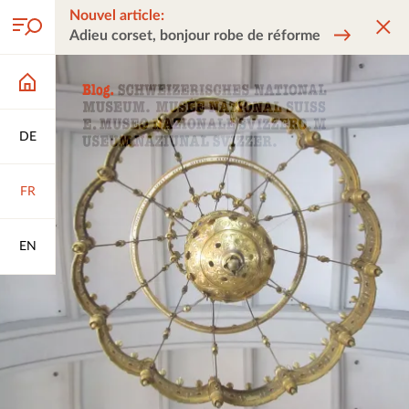
Nouvel article:
Adieu corset, bonjour robe de réforme
DE
FR
EN