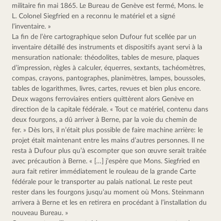
militaire fin mai 1865. Le Bureau de Genève est fermé, Mons. le 
L. Colonel Siegfried en a reconnu le matériel et a signé 
l’inventaire. »
La fin de l’ère cartographique selon Dufour fut scellée par un 
inventaire détaillé des instruments et dispositifs ayant servi à la 
mensuration nationale: théodolites, tables de mesure, plaques 
d’impression, règles à calculer, équerres, sextants, tachéomètres, 
compas, crayons, pantographes, planimètres, lampes, boussoles, 
tables de logarithmes, livres, cartes, revues et bien plus encore. 
Deux wagons ferroviaires entiers quittèrent alors Genève en 
direction de la capitale fédérale. « Tout ce matériel, contenu dans 
deux fourgons, a dû arriver à Berne, par la voie du chemin de 
fer. » Dès lors, il n’était plus possible de faire machine arrière: le 
projet était maintenant entre les mains d’autres personnes. Il ne 
resta à Dufour plus qu’à escompter que son œuvre serait traitée 
avec précaution à Berne. « […] j’espère que Mons. Siegfried en 
aura fait retirer immédiatement le rouleau de la grande Carte 
fédérale pour le transporter au palais national. Le reste peut 
rester dans les fourgons jusqu’au moment où Mons. Steinmann 
arrivera à Berne et les en retirera en procédant à l’installation du 
nouveau Bureau. »