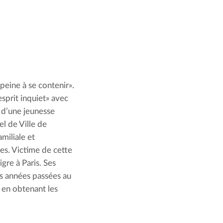
eine à se contenir». 
prit inquiet» avec 
 d’une jeunesse 
l de Ville de 
iliale et 
es. Victime de cette 
gre à Paris. Ses 
is années passées au 
 en obtenant les 