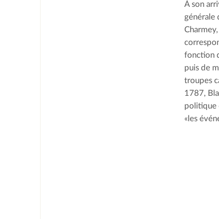
À son arr
générale d
Charmey, 
correspon
fonction 
puis de ma
troupes c
1787, Bla
politique
«les évén