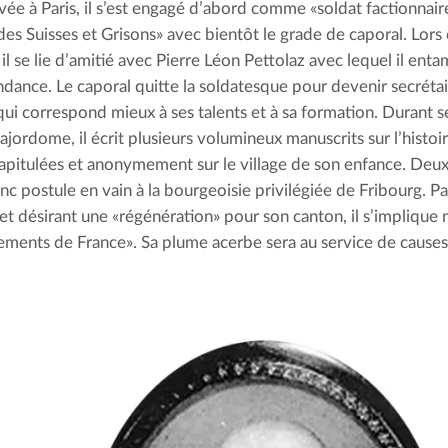
ivée à Paris, il s’est engagé d’abord comme «soldat factionnai
es Suisses et Grisons» avec bientôt le grade de caporal. Lors d
il se lie d’amitié avec Pierre Léon Pettolaz avec lequel il ent
dance. Le caporal quitte la soldatesque pour devenir secrétai
qui correspond mieux à ses talents et à sa formation. Durant se
jordome, il écrit plusieurs volumineux manuscrits sur l’histoire
apitulées et anonymement sur le village de son enfance. Deux 
nc postule en vain à la bourgeoisie privilégiée de Fribourg. Pas
 et désirant une «régénération» pour son canton, il s’implique 
ements de France». Sa plume acerbe sera au service de causes