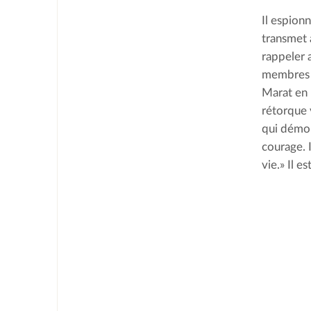
Il espionn
transmet 
rappeler 
membres d
Marat en 
rétorque 
qui démon
courage. I
vie.» Il e