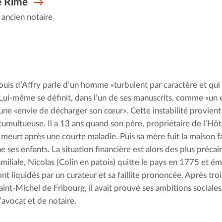
e Rime
, ancien notaire
ouis d’Affry parle d’un homme «turbulent par caractère et qui p
Lui-même se définit, dans l’un de ses manuscrits, comme «un es
une «envie de décharger son cœur». Cette instabilité provient
tumultueuse. Il a 13 ans quand son père, propriétaire de l’Hôte
meurt après une courte maladie. Puis sa mère fuit la maison fam
ses enfants. La situation financière est alors des plus précair
miliale, Nicolas (Colin en patois) quitte le pays en 1775 et émi
nt liquidés par un curateur et sa faillite prononcée. Après tro
aint-Michel de Fribourg, il avait prouvé ses ambitions sociales
’avocat et de notaire.