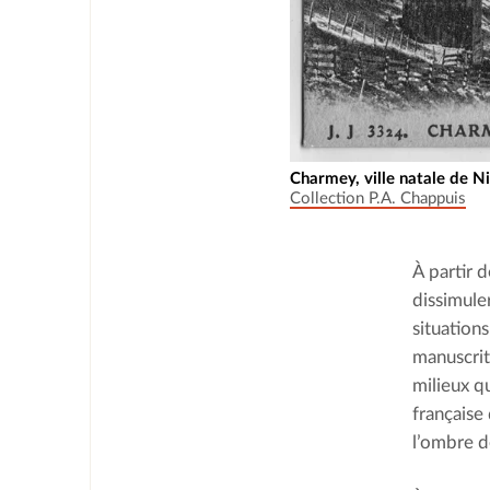
Charmey, ville natale de Ni
Collection P.A. Chappuis
À partir d
dissimuler
situations
manuscrit
milieux q
française 
l’ombre de