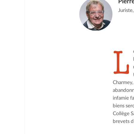
Pierr
Juriste
L
Charmey, 
abandonne 
infamie fa
biens sero
Collège S
brevets d