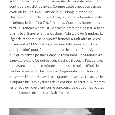
si l’on ne peut aujourd’hui en vérifier la véracité: elles n’en 
sont que plus distrayantes. Comme cette anecdote censée 
avoir eu lieu en 1949, lors de la plus longue étape de 
l’histoire du Tour de Suisse. Longue de 350 kilomètres, celle-
ci débuta le 2 août à 7 h, à Ascona. Quelques heures plus 
tard, le Français André Brulé était le premier à passer la ligne 
d’arrivée à Genève. Entre les deux, l’obstacle du Simplon. La 
légende raconte que le sportif français aurait atteint le col, 
culminant à 2009 mètres, avec une telle avance qu’il en 
aurait profité pour faire une petite sieste et même signer 
quelques cartes postales dans le restaurant: 
«Salutations du 
Simplon, André»
. Ce qui est sûr, c’est qu’il boucla l’étape avec 
une avance de douze minutes. Impossible aujourd’hui de 
vérifier le reste de l’histoire, car l’organisation du Tour de 
Suisse de l’époque n’avait pas grand-chose à voir avec celle 
d’aujourd’hui. Les cyclistes devaient ainsi réparer eux-mêmes 
les pneus qui crevaient sur le parcours, ce qui, sur les routes 
non bitumées des cols, arrivait fréquemment…