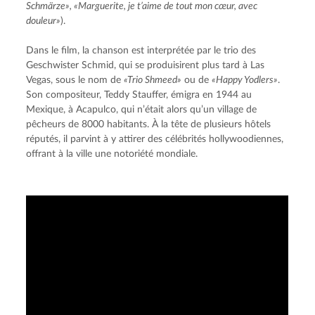
Schmärze», «Marguerite, je t’aime de tout mon cœur, avec 
douleur»
).
Dans le film, la chanson est interprétée par le trio des 
Geschwister Schmid, qui se produisirent plus tard à Las 
Vegas, sous le nom de 
«Trio Shmeed»
 ou de 
«Happy Yodlers»
. 
Son compositeur, Teddy Stauffer, émigra en 1944 au 
Mexique, à Acapulco, qui n’était alors qu’un village de 
pêcheurs de 8000 habitants. À la tête de plusieurs hôtels 
réputés, il parvint à y attirer des célébrités hollywoodiennes, 
offrant à la ville une notoriété mondiale.