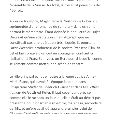
Zurich, 80 à Bâle, 50 à Saint-Gall et d’autres encore dans 
l’ensemble de la Suisse. Au total, la pièce fut jouée plus de 
450 fois.
Après ce triomphe, Mäglin recycla l’histoire de Gilberte – 
agrémentée d’une romance de son cru – dans un roman 
portant le même titre. Étant donnée la popularité du sujet, 
Dieu sait qu’une adaptation cinématographique ne 
constituait pas une opération très risquée. Et pourtant, 
Lazar Wechsler, producteur de la société Praesens Film, fit 
bel et bien preuve d’un certain courage en confiant la 
réalisation à Franz Schnyder, un Berthouard jusqu’ici connu 
seulement comme metteur en scène de théâtre.
Le rôle principal échut en outre à la jeune actrice Anne-
Marie Blanc, qui n’avait à l’époque joué que dans 
L’Inspecteur Studer
 de Friedrich Glauser et dans
 Les Lettres 
d’amour
 de Gottfried Keller. Il faut cependant préciser, 
comme elle le raconta un jour, qu’elle n’était au départ pas 
pressentie pour incarner le rôle-titre, mais celui, secondaire, 
de Tilly, et qu’elle avait dû apprendre en plus celui de 