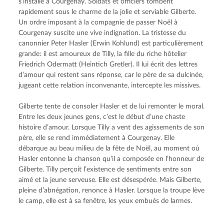
s’installe à Courgenay. Soldats et officiers tombent 
rapidement sous le charme de la jolie et serviable Gilberte. 
Un ordre imposant à la compagnie de passer Noël à 
Courgenay suscite une vive indignation. La tristesse du 
canonnier Peter Hasler (Erwin Kohlund) est particulièrement 
grande: il est amoureux de Tilly, la fille du riche hôtelier 
Friedrich Odermatt (Heintich Gretler). Il lui écrit des lettres 
d’amour qui restent sans réponse, car le père de sa dulcinée, 
jugeant cette relation inconvenante, intercepte les missives.
Gilberte tente de consoler Hasler et de lui remonter le moral. 
Entre les deux jeunes gens, c’est le début d’une chaste 
histoire d’amour. Lorsque Tilly a vent des agissements de son 
père, elle se rend immédiatement à Courgenay. Elle 
débarque au beau milieu de la fête de Noël, au moment où 
Hasler entonne la chanson qu’il a composée en l’honneur de 
Gilberte. Tilly perçoit l’existence de sentiments entre son 
aimé et la jeune serveuse. Elle est désespérée. Mais Gilberte, 
pleine d’abnégation, renonce à Hasler. Lorsque la troupe lève 
le camp, elle est à sa fenêtre, les yeux embués de larmes.