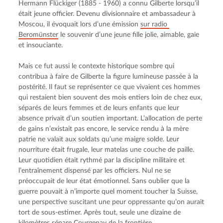
Hermann Flückiger (1885 - 1960) a connu Gilberte lorsqu’il 
était jeune officier. Devenu divisionnaire et ambassadeur à 
Moscou, il évoquait lors d’une émission 
sur radio 
Beromünster
 le souvenir d’une jeune fille jolie, aimable, gaie 
et insouciante.
Mais ce fut aussi le contexte historique sombre qui 
contribua à faire de Gilberte la figure lumineuse passée à la 
postérité. Il faut se représenter ce que vivaient ces hommes 
qui restaient bien souvent des mois entiers loin de chez eux, 
séparés de leurs femmes et de leurs enfants que leur 
absence privait d’un soutien important. L’allocation de perte 
de gains n’existait pas encore, le service rendu à la mère 
patrie ne valait aux soldats qu’une maigre solde. Leur 
nourriture était frugale, leur matelas une couche de paille. 
Leur quotidien était rythmé par la discipline militaire et 
l’entraînement dispensé par les officiers. Nul ne se 
préoccupait de leur état émotionnel. Sans oublier que la 
guerre pouvait à n’importe quel moment toucher la Suisse, 
une perspective suscitant une peur oppressante qu’on aurait 
tort de sous-estimer. Après tout, seule une dizaine de 
kilomètres sépare Courgenay de la frontière.