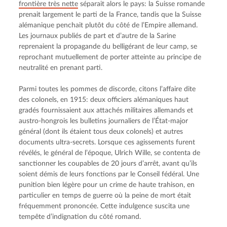
frontière très nette
 séparait alors le pays: la Suisse romande 
prenait largement le parti de la France, tandis que la Suisse 
alémanique penchait plutôt du côté de l’Empire allemand. 
Les journaux publiés de part et d’autre de la Sarine 
reprenaient la propagande du belligérant de leur camp, se 
reprochant mutuellement de porter atteinte au principe de 
neutralité en prenant parti.
Parmi toutes les pommes de discorde, citons l’affaire dite 
des colonels, en 1915: deux officiers alémaniques haut 
gradés fournissaient aux attachés militaires allemands et 
austro-hongrois les bulletins journaliers de l’État-major 
général (dont ils étaient tous deux colonels) et autres 
documents ultra-secrets. Lorsque ces agissements furent 
révélés, le général de l’époque, Ulrich Wille, se contenta de 
sanctionner les coupables de 20 jours d’arrêt, avant qu’ils 
soient démis de leurs fonctions par le Conseil fédéral. Une 
punition bien légère pour un crime de haute trahison, en 
particulier en temps de guerre où la peine de mort était 
fréquemment prononcée. Cette indulgence suscita une 
tempête d’indignation du côté romand.