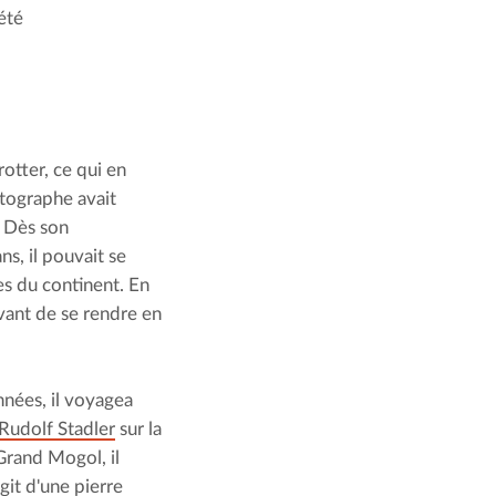
été
tter, ce qui en 
tographe avait 
 Dès son 
ns, il pouvait se 
es du continent. En 
vant de se rendre en 
nnées, il voyagea 
Rudolf Stadler
 sur la 
Grand Mogol, il 
it d'une pierre 