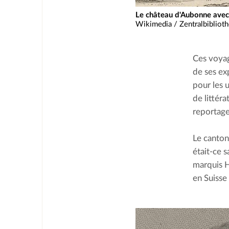
Le château d'Aubonne avec 
Wikimedia / Zentralbiblioth
Ces voyag
de ses exp
pour les 
de littéra
reportag
Le canton
était-ce 
marquis H
en Suisse 