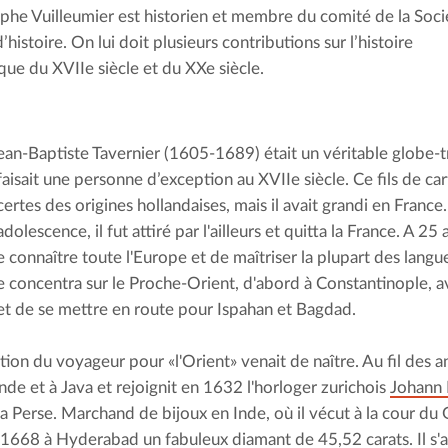
phe Vuilleumier est historien et membre du comité de la Soci
d’histoire. On lui doit plusieurs contributions sur l’histoire
que du XVIIe siècle et du XXe siècle.
ean-Baptiste Tavernier (1605-1689) était un véritable globe-tro
faisait une personne d’exception au XVIIe siècle. Ce fils de car
certes des origines hollandaises, mais il avait grandi en France.
adolescence, il fut attiré par l'ailleurs et quitta la France. A 25 a
e connaître toute l'Europe et de maîtriser la plupart des langu
se concentra sur le Proche-Orient, d'abord à Constantinople, a
t de se mettre en route pour Ispahan et Bagdad.
tion du voyageur pour «l'Orient» venait de naître. Au fil des a
nde et à Java et rejoignit en 1632 l'horloger zurichois 
Johann 
la Perse. Marchand de bijoux en Inde, où il vécut à la cour du 
 1668 à Hyderabad un fabuleux diamant de 45,52 carats. Il s'ag