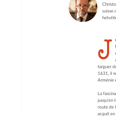
Christo
suisse 
helvéti
J
targuer d
1631, il 
Arménie e
La fascina
jusqu'en I
route de 
acquit en