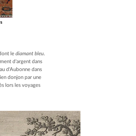
rs
dont le 
diamant bleu
. 
mment d'argent dans 
teau d'Aubonne dans 
cien donjon par une 
s lors les voyages 