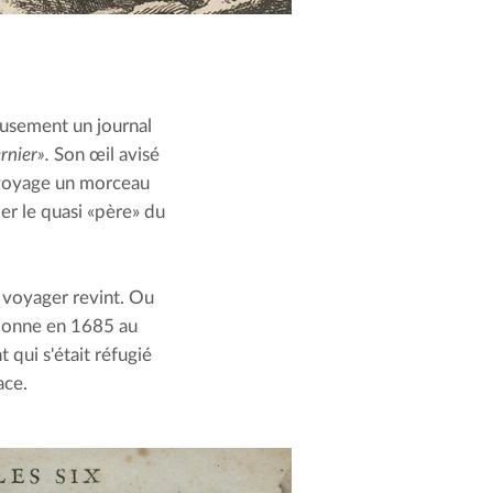
eusement un journal 
rnier». 
Son œil avisé 
e voyage un morceau 
er le quasi «père» du 
 voyager revint. Ou 
ubonne en 1685 au 
ui s'était réfugié 
ace.