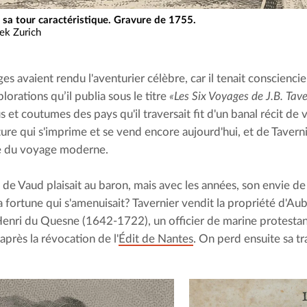
sa tour caractéristique. Gravure de 1755.
ek Zurich
es avaient rendu l'aventurier célèbre, car il tenait conscienci
lorations qu’il publia sous le titre
 «Les Six Voyages de J.B. Tave
us et coutumes des pays qu'il traversait fit d'un banal récit d
ture qui s'imprime et se vend encore aujourd'hui, et de Taverni
e du voyage moderne.
 de Vaud plaisait au baron, mais avec les années, son envie de
sa fortune qui s'amenuisait? Tavernier vendit la propriété d'A
enri du Quesne (1642-1722), un officier de marine protestant q
après la révocation de l'
Édit de Nantes
. On perd ensuite sa tr