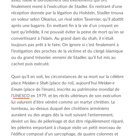
assez fiable le déroulement des événements qui ont 
finalement mené à l’exécution de Stadler. En rentrant d’une 
réception donnée par la légation du Holstein, Stadler trouva 
un voleur selon Olearius, un rival selon Tavernier, qu’il abattit 
après une bagarre. En mettant fin à la vie d’un croyant en 
tant qu’infidèle, il ne pouvait éviter la peine de mort qu’en se 
convertissant à l’islam. Au grand dam du shah, il n’était 
toujours pas prêt à le faire. On ignore si c’est finalement à 
l’instigation des proches de la victime et du clergé islamique 
ou du grand trésorier, ennemi de Stadler, qu’il fut mis au 
cachot puis exécuté.
Quoi qu’il en soit, les circonstances de sa mort sur la célèbre 
place 
Meidan-e Shah
 (place du roi), aujourd’hui 
Meidan-e 
Emam
 (place de l’imam), inscrite au patrimoine mondial de 
l’
UNESCO
 en 1979, et les récits ultérieurs de son exécution 
lui valurent d’être vénéré comme un martyr chrétien. Le 
tombeau, au-dessus duquel des chrétiens arméniens 
auraient vu des anges dès la nuit suivant l’enterrement, 
devint un lieu de pèlerinage et dut être régulièrement réparé, 
les pèlerins emportant à chaque visite un petit morceau de 
l’édifice composé d’un sarcophage, de quatre colonnes et 