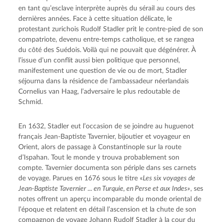
en tant qu’esclave interprète auprès du sérail au cours des 
dernières années. Face à cette situation délicate, le 
protestant zurichois Rudolf Stadler prit le contre-pied de son 
compatriote, devenu entre-temps catholique, et se rangea 
du côté des Suédois. Voilà qui ne pouvait que dégénérer. À 
l’issue d’un conflit aussi bien politique que personnel, 
manifestement une question de vie ou de mort, Stadler 
séjourna dans la résidence de l’ambassadeur néerlandais 
Cornelius van Haag, l’adversaire le plus redoutable de 
Schmid.
En 1632, Stadler eut l’occasion de se joindre au huguenot 
français Jean-Baptiste Tavernier, bijoutier et voyageur en 
Orient, alors de passage à Constantinople sur la route 
d’Ispahan. Tout le monde y trouva probablement son 
compte. Tavernier documenta son périple dans ses carnets 
de voyage. Parues en 1676 sous le titre «
Les six voyages de 
Jean-Baptiste Tavernier ... en Turquie, en Perse et aux Indes»
, ses 
notes offrent un aperçu incomparable du monde oriental de 
l’époque et relatent en détail l’ascension et la chute de son 
compagnon de voyage Johann Rudolf Stadler à la cour du 