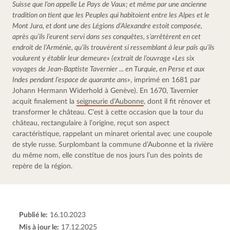
Suisse que l’on appelle Le Pays de Vaux; et même par une ancienne 
tradition on tient que les Peuples qui habitoient entre les Alpes et le 
Mont Jura, et dont une des Légions d’Alexandre estoit composée, 
après qu’ils l’eurent servi dans ses conquêtes, s’arrêtèrent en cet 
endroit de l’Arménie, qu’ils trouvèrent si ressemblant à leur païs qu’ils 
voulurent y établir leur demeure» (extrait de l’ouvrage «Les six 
voyages de Jean-Baptiste Tavernier ... en Turquie, en Perse et aux 
Indes pendant l’espace de quarante ans»
, imprimé en 1681 par 
Johann Hermann Widerhold à Genève). En 1670, Tavernier 
acquit finalement la 
seigneurie d’Aubonne
, dont il fit rénover et 
transformer le château. C’est à cette occasion que la tour du 
château, rectangulaire à l’origine, reçut son aspect 
caractéristique, rappelant un minaret oriental avec une coupole 
de style russe. Surplombant la commune d’Aubonne et la rivière 
du même nom, elle constitue de nos jours l’un des points de 
repère de la région.
Publié le:
16.10.2023
Mis à jour le:
17.12.2025