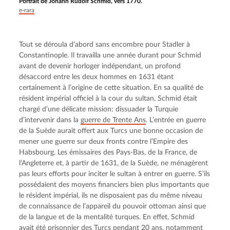
Portrait de Johann Rudolf Schmid, vers 1770.
e-rara
Tout se déroula d’abord sans encombre pour Stadler à 
Constantinople. Il travailla une année durant pour Schmid 
avant de devenir horloger indépendant, un profond 
désaccord entre les deux hommes en 1631 étant 
certainement à l’origine de cette situation. En sa qualité de 
résident impérial officiel à la cour du sultan, Schmid était 
chargé d’une délicate mission: dissuader la Turquie 
d’intervenir dans la 
guerre de Trente Ans
. L’entrée en guerre 
de la Suède aurait offert aux Turcs une bonne occasion de 
mener une guerre sur deux fronts contre l’Empire des 
Habsbourg. Les émissaires des Pays-Bas, de la France, de 
l’Angleterre et, à partir de 1631, de la Suède, ne ménagèrent 
pas leurs efforts pour inciter le sultan à entrer en guerre. S’ils 
possédaient des moyens financiers bien plus importants que 
le résident impérial, ils ne disposaient pas du même niveau 
de connaissance de l’appareil du pouvoir ottoman ainsi que 
de la langue et de la mentalité turques. En effet, Schmid 
avait été prisonnier des Turcs pendant 20 ans, notamment 