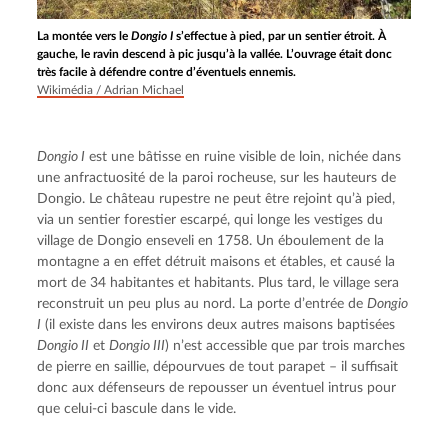
La montée vers le
Dongio I
s’effectue à pied, par un sentier étroit. À
gauche, le ravin descend à pic jusqu’à la vallée. L’ouvrage était donc
très facile à défendre contre d’éventuels ennemis.
Wikimédia / Adrian Michael
Dongio I
 est une bâtisse en ruine visible de loin, nichée dans 
une anfractuosité de la paroi rocheuse, sur les hauteurs de 
Dongio. Le château rupestre ne peut être rejoint qu’à pied, 
via un sentier forestier escarpé, qui longe les vestiges du 
village de Dongio enseveli en 1758. Un éboulement de la 
montagne a en effet détruit maisons et étables, et causé la 
mort de 34 habitantes et habitants. Plus tard, le village sera 
reconstruit un peu plus au nord. La porte d’entrée de 
Dongio 
I
 (il existe dans les environs deux autres maisons baptisées 
Dongio II
 et 
Dongio III
) n’est accessible que par trois marches 
de pierre en saillie, dépourvues de tout parapet – il suffisait 
donc aux défenseurs de repousser un éventuel intrus pour 
que celui-ci bascule dans le vide.