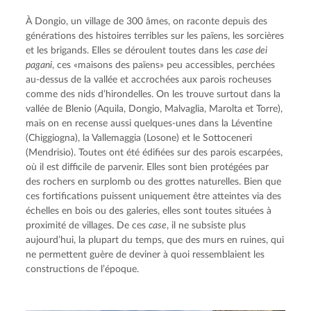
À Dongio, un village de 300 âmes, on raconte depuis des 
générations des histoires terribles sur les païens, les sorcières 
et les brigands. Elles se déroulent toutes dans les 
case dei 
pagani
, ces «maisons des païens» peu accessibles, perchées 
au-dessus de la vallée et accrochées aux parois rocheuses 
comme des nids d’hirondelles. On les trouve surtout dans la 
vallée de Blenio (Aquila, Dongio, Malvaglia, Marolta et Torre), 
mais on en recense aussi quelques-unes dans la Léventine 
(Chiggiogna), la Vallemaggia (Losone) et le Sottoceneri 
(Mendrisio). Toutes ont été édifiées sur des parois escarpées, 
où il est difficile de parvenir. Elles sont bien protégées par 
des rochers en surplomb ou des grottes naturelles. Bien que 
ces fortifications puissent uniquement être atteintes via des 
échelles en bois ou des galeries, elles sont toutes situées à 
proximité de villages. De ces 
case
, il ne subsiste plus 
aujourd’hui, la plupart du temps, que des murs en ruines, qui 
ne permettent guère de deviner à quoi ressemblaient les 
constructions de l’époque.