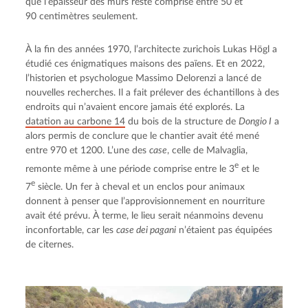
que l’épaisseur des murs reste comprise entre 50 et 
90 centimètres seulement.
À la fin des années 1970, l’architecte zurichois Lukas Högl a 
étudié ces énigmatiques maisons des païens. Et en 2022, 
l’historien et psychologue Massimo Delorenzi a lancé de 
nouvelles recherches. Il a fait prélever des échantillons à des 
endroits qui n’avaient encore jamais été explorés. La 
datation au carbone 14
 du bois de la structure de 
Dongio I
 a 
alors permis de conclure que le chantier avait été mené 
entre 970 et 1200. L’une des 
case
, celle de Malvaglia, 
e
remonte même à une période comprise entre le 3
 et le 
e
7
 siècle. Un fer à cheval et un enclos pour animaux 
donnent à penser que l’approvisionnement en nourriture 
avait été prévu. À terme, le lieu serait néanmoins devenu 
inconfortable, car les 
case dei pagani
 n’étaient pas équipées 
de citernes.