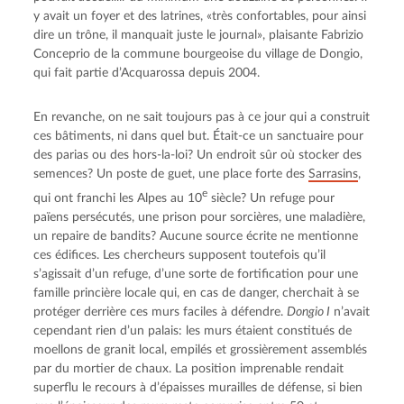
y avait un foyer et des latrines, «très confortables, pour ainsi 
dire un trône, il manquait juste le journal», plaisante Fabrizio 
Conceprio de la commune bourgeoise du village de Dongio, 
qui fait partie d’Acquarossa depuis 2004.
En revanche, on ne sait toujours pas à ce jour qui a construit 
ces bâtiments, ni dans quel but. Était-ce un sanctuaire pour 
des parias ou des hors-la-loi? Un endroit sûr où stocker des 
semences? Un poste de guet, une place forte des 
Sarrasins
, 
e
qui ont franchi les Alpes au 10
 siècle? Un refuge pour 
païens persécutés, une prison pour sorcières, une maladière, 
un repaire de bandits? Aucune source écrite ne mentionne 
ces édifices. Les chercheurs supposent toutefois qu’il 
s’agissait d’un refuge, d’une sorte de fortification pour une 
famille princière locale qui, en cas de danger, cherchait à se 
protéger derrière ces murs faciles à défendre. 
Dongio I
 n’avait 
cependant rien d’un palais: les murs étaient constitués de 
moellons de granit local, empilés et grossièrement assemblés 
par du mortier de chaux. La position imprenable rendait 
superflu le recours à d’épaisses murailles de défense, si bien 