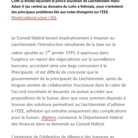
Cotti (à droite) reçoivent le prince souverain de Liechtenstein Hans-
Adam II (au centre) au domaine du Lohn à Kehrsatz, pour s’entretenir
des principaux problèmes liés aux votes divergents sur l’EEE.
Musée national suisse / ASL
Le Conseil fédéral tenant impérativement à imposer au 
Liechtenstein l’introduction simultanée de la taxe sur la 
er
valeur ajoutée au 1
 janvier 1995, il approuva dans 
l’urgence un report des négociations sur la surveillance 
bancaire, accordant ainsi une large concession à la 
Principauté. «Il est difficile de concevoir que le 
gouvernement de la principauté du Liechtenstein, après de 
longues années de collaboration fructueuse dans le cadre de 
l’accord monétaire et douanier, ne puisse accéder aux 
propositions de la Suisse, alors que nous sommes disposés à 
trouver des solutions permettant au Liechtenstein d’adhérer 
à l’EEE, adhésion qui entraîne uniquement des complications 
pour la Suisse», 
déplora
, consterné, le Département fédéral 
des finances dans sa demande au Conseil fédéral.
L’extension de l’obligation de diligence des banques au 