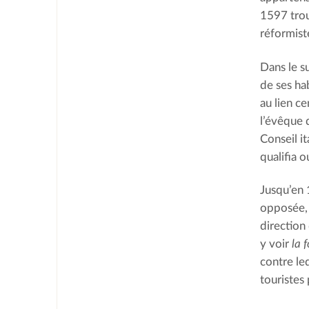
1597 trou
réformist
Dans le s
de ses hab
au lien ce
l’évêque d
Conseil it
qualifia o
Jusqu’en 1
opposée, 
direction 
y voir
la 
contre le
touristes 