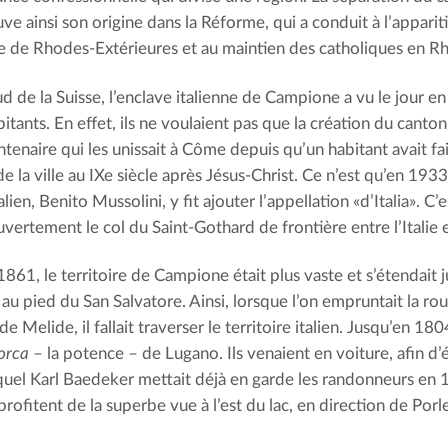
ve ainsi son origine dans la Réforme, qui a conduit à l’appariti
e de Rhodes-Extérieures et au maintien des catholiques en Rh
ud de la Suisse, l’enclave italienne de Campione a vu le jour 
itants. En effet, ils ne voulaient pas que la création du canto
ntenaire qui les unissait à Côme depuis qu’un habitant avait fa
e la ville au IXe siècle après Jésus-Christ. Ce n’est qu’en 193
alien, Benito Mussolini, y fit ajouter l’appellation «d’Italia». C’
uvertement le col du Saint-Gothard de frontière entre l’Italie e
861, le territoire de Campione était plus vaste et s’étendait j
au pied du San Salvatore. Ainsi, lorsque l’on empruntait la rou
de Melide, il fallait traverser le territoire italien. Jusqu’en 1
forca
– la potence – de Lugano. Ils venaient en voiture, afin d’
quel Karl Baedeker mettait déjà en garde les randonneurs en 1
profitent de la superbe vue à l’est du lac, en direction de Porle