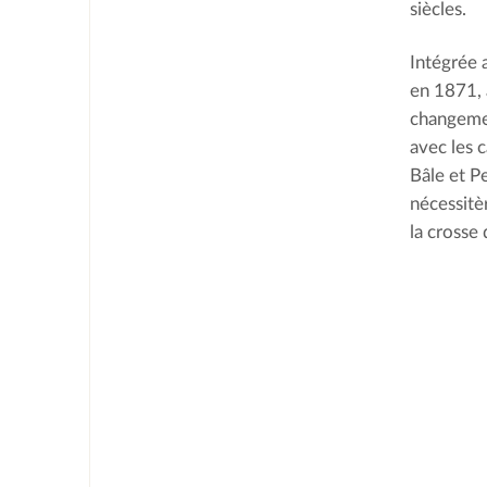
siècles.
Intégrée 
en 1871, 
changement
avec les 
Bâle et P
nécessitèr
la crosse 