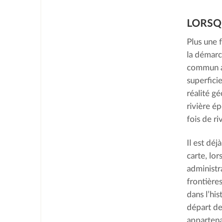
LORSQ
Plus une f
la démarc
commun ac
superficie
réalité gé
rivière é
fois de r
Il est dé
carte, lor
administr
frontières
dans l’his
départ de 
appartena