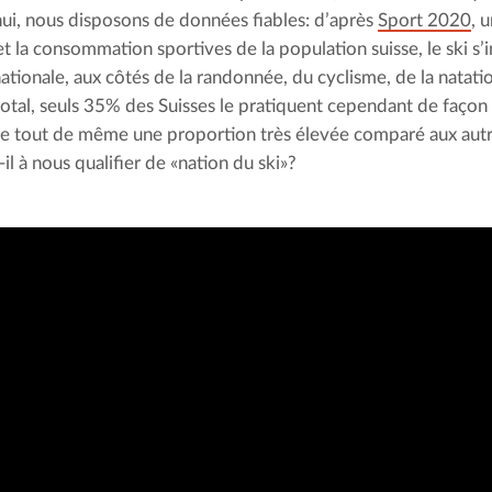
ui, nous disposons de données fiables: d’après 
Sport 2020
, 
 et la consommation sportives de la population suisse, le ski s’in
nationale, aux côtés de la randonnée, du cyclisme, de la natatio
total, seuls 35% des Suisses le pratiquent cependant de façon r
e tout de même une proportion très élevée comparé aux autres
t-il à nous qualifier de «nation du ski»?