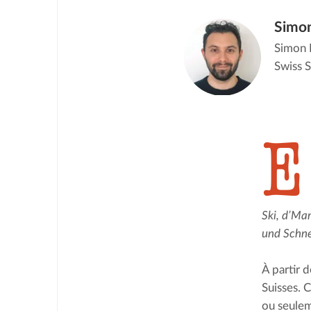
Simon
Simon E
Swiss S
E
Ski, d’Mam
und Schne
À partir 
Suisses. C
ou seuleme