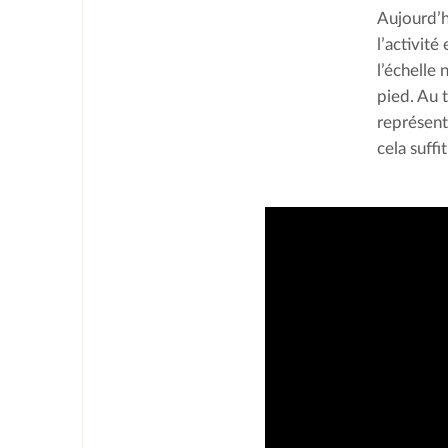
Aujourd’h
l’activité
l’échelle 
pied. Au 
représent
cela suffi