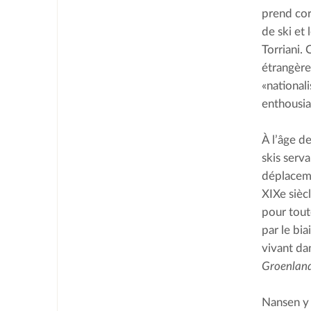
prend cor
de ski et
Torriani. 
étrangères
«national
enthousias
À l’âge de
skis serv
déplaceme
XIXe siècl
pour tout
par le bi
vivant dan
Groenlan
Nansen y 