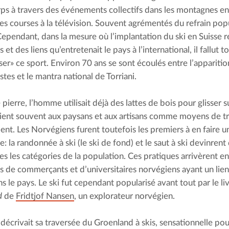
ps à travers des événements collectifs dans les montagnes en
 les courses à la télévision. Souvent agrémentés du refrain popu
Cependant, dans la mesure où l’implantation du ski en Suisse ré
 et des liens qu’entretenait le pays à l’international, il fallut t
iser» ce sport. Environ 70 ans se sont écoulés entre l’apparitio
tes et le mantra national de Torriani.
 pierre, l’homme utilisait déjà des lattes de bois pour glisser sur
aient souvent aux paysans et aux artisans comme moyens de tr
nt. Les Norvégiens furent toutefois les premiers à en faire un 
e: la randonnée à ski (le ski de fond) et le saut à ski devinrent 
es les catégories de la population. Ces pratiques arrivèrent en
ais de commerçants et d’universitaires norvégiens ayant un lien
s le pays. Le ski fut cependant popularisé avant tout par le liv
d
 de 
Fridtjof Nansen
, un explorateur norvégien.
décrivait sa traversée du Groenland à skis, sensationnelle pour