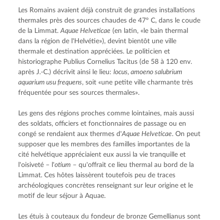
Les Romains avaient déjà construit de grandes installations 
thermales près des sources chaudes de 47° C, dans le coude 
de la Limmat. 
Aquae Helveticae
 (en latin, «le bain thermal 
dans la région de l'Helvétie»), devint bientôt une ville 
thermale et destination appréciées. Le politicien et 
historiographe Publius Cornelius Tacitus (de 58 à 120 env. 
après J.-C.) décrivit ainsi le lieu: 
locus, amoeno salubrium 
aquarium usu frequens
, soit «une petite ville charmante très 
fréquentée pour ses sources thermales».
Les gens des régions proches comme lointaines, mais aussi 
des soldats, officiers et fonctionnaires de passage ou en 
congé se rendaient aux thermes d'
Aquae Helveticae
. On peut 
supposer que les membres des familles importantes de la 
cité helvétique appréciaient eux aussi la vie tranquille et 
l'oisiveté – l'
otium
 – qu'offrait ce lieu thermal au bord de la 
Limmat. Ces hôtes laissèrent toutefois peu de traces 
archéologiques concrètes renseignant sur leur origine et le 
motif de leur séjour à Aquae.
Les étuis à couteaux du fondeur de bronze Gemellianus sont 