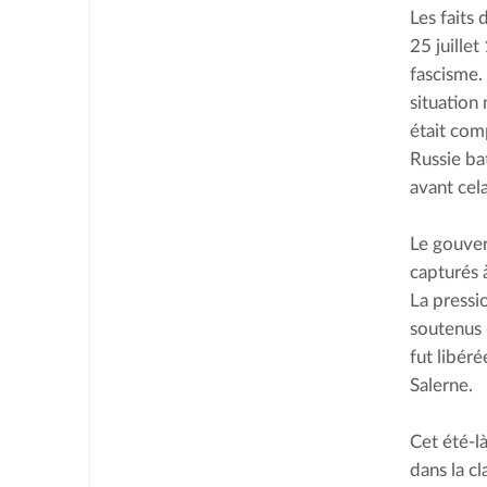
Les faits
25 juillet
fascisme. 
situation 
était comp
Russie bat
avant cela
Le gouver
capturés à
La pressi
soutenus d
fut libéré
Salerne.
Cet été-l
dans la cl