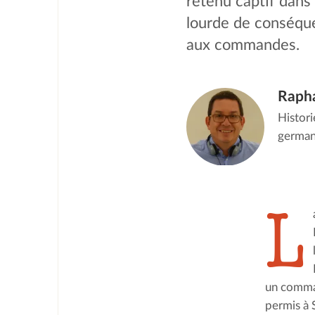
retenu captif dans 
lourde de conséquen
aux commandes.
Rapha
Histori
germano
L
un comman
permis à 