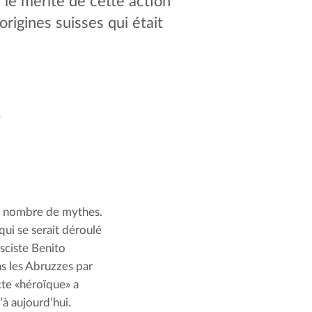
a le mérite de cette action
rigines suisses qui était
e
n nombre de mythes. 
ui se serait déroulé 
sciste Benito 
s les Abruzzes par 
e «héroïque» a 
’à aujourd’hui.