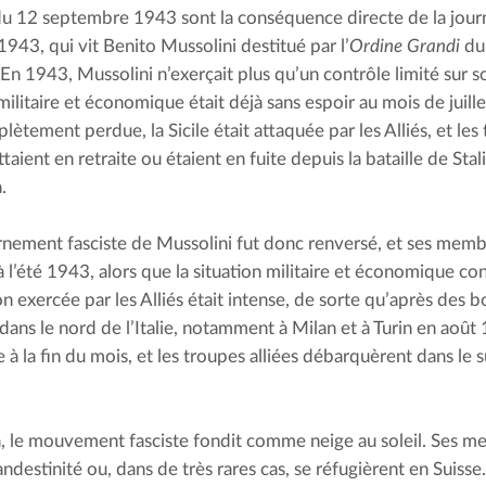
 du 12 septembre 1943 sont la conséquence directe de la journ
 1943, qui vit Benito Mussolini destitué par l’
Ordine Grandi
 du
En 1943, Mussolini n’exerçait plus qu’un contrôle limité sur son
militaire et économique était déjà sans espoir au mois de juille
lètement perdue, la Sicile était attaquée par les Alliés, et les 
taient en retraite ou étaient en fuite depuis la bataille de Stal
.
nement fasciste de Mussolini fut donc renversé, et ses memb
 l’été 1943, alors que la situation militaire et économique conti
on exercée par les Alliés était intense, de sorte qu’après des
ans le nord de l’Italie, notamment à Milan et à Turin en août 1
e à la fin du mois, et les troupes alliées débarquèrent dans le s
à, le mouvement fasciste fondit comme neige au soleil. Ses m
andestinité ou, dans de très rares cas, se réfugièrent en Suisse