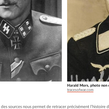
Harald Mors, photo non 
tracesofwar.com
é des sources nous permet de retracer précisément l’histoire d