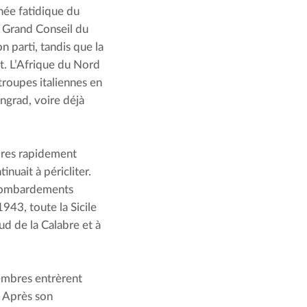
ée fatidique du 
 Grand Conseil du 
 parti, tandis que la 
t. L’Afrique du Nord 
troupes italiennes en 
ingrad, voire déjà 
res rapidement 
nuait à péricliter. 
 bombardements 
943, toute la Sicile 
ud de la Calabre et à 
embres entrèrent 
. Après son 