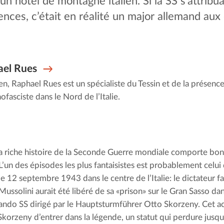
un hôtel de montagne italien. Si la SS s’attribu
ces, c’était en réalité un major allemand aux o
el Rues
en, Raphael Rues est un spécialiste du Tessin et de la présenc
fasciste dans le Nord de l’Italie.
a riche histoire de la Seconde Guerre mondiale comporte bo
L’un des épisodes les plus fantaisistes est probablement celui q
le 12 septembre 1943 dans le centre de l’Italie: le dictateur fa
Mussolini aurait été libéré de sa «prison» sur le Gran Sasso dan
do SS dirigé par le Hauptsturmführer Otto Skorzeny. Cet act
Skorzeny d’entrer dans la légende, un statut qui perdure jusqu