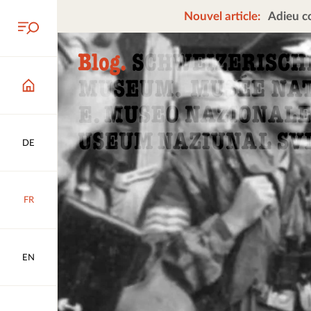
Nouvel article:
Adieu co
DE
FR
EN