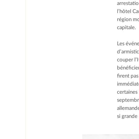
arrestati
l’hôtel C
région mo
capitale.
Les événe
d’armisti
couper l’
bénéficier
firent pas
immédiate
certaines
septembre
allemande
si grande 