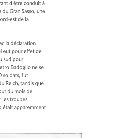
ant d’être conduit à 
e du Gran Sasso, une 
rd-est de la 
 la déclaration 
 eut pour effet de 
u sud pour 
ietro Badoglio ne se 
 soldats, fut 
u Reich, tandis que 
but du mois de 
 les troupes 
o était apparemment 