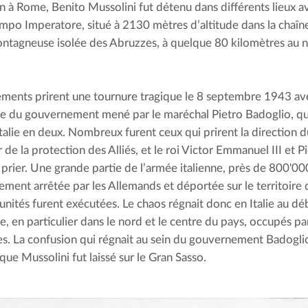
on à Rome, Benito Mussolini fut détenu dans différents lieux av
ampo Imperatore, situé à 2130 mètres d’altitude dans la chaîn
ntagneuse isolée des Abruzzes, à quelque 80 kilomètres au no
ments prirent une tournure tragique le 8 septembre 1943 avec
ce du gouvernement mené par le maréchal Pietro Badoglio, qui
Italie en deux. Nombreux furent ceux qui prirent la direction d
 de la protection des Alliés, et le roi Victor Emmanuel III et P
 prier. Une grande partie de l’armée italienne, près de 800'000
ment arrêtée par les Allemands et déportée sur le territoire d
 unités furent exécutées. Le chaos régnait donc en Italie au dé
, en particulier dans le nord et le centre du pays, occupés par
s. La confusion qui régnait au sein du gouvernement Badogli
que Mussolini fut laissé sur le Gran Sasso.