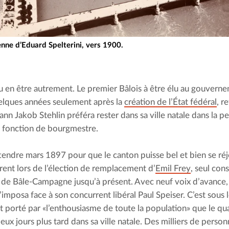
enne d’Eduard Spelterini, vers 1900.
 pu en être autrement. Le premier Bâlois à être élu au gouverne
lques années seulement après la 
création de l’État fédéral
, r
ann Jakob Stehlin préféra rester dans sa ville natale dans la pe
a fonction de bourgmestre.
attendre mars 1897 pour que le canton puisse bel et bien se réj
èrent lors de l’élection de remplacement d’
Emil Frey
, seul cons
e de Bâle-Campagne jusqu’à présent. Avec neuf voix d’avance, l
’imposa face à son concurrent libéral Paul Speiser. C’est sous l
t porté par «l’enthousiasme de toute la population» que le qua
 deux jours plus tard dans sa ville natale. Des milliers de per