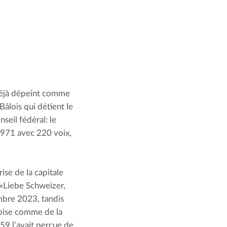
déjà dépeint comme 
âlois qui détient le 
eil fédéral: le 
971 avec 220 voix, 
se de la capitale 
e «Liebe Schweizer, 
mbre 2023, tandis 
loise comme de la 
9 l’avait perçue de 