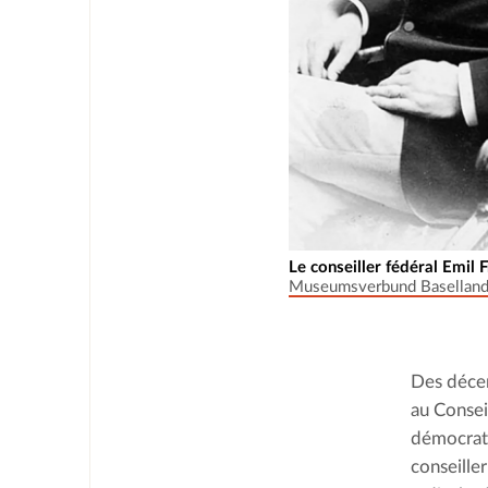
Le conseiller fédéral Emil F
Museumsverbund Basellan
Des décen
au Conseil
démocrate
conseiller