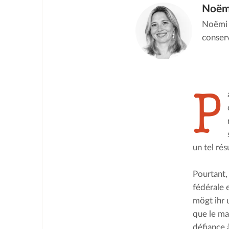
Noëm
Noëmi C
conserv
P
un tel ré
Pourtant,
fédérale e
mögt ihr 
que le ma
défiance 