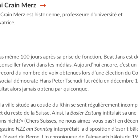
i Crain Merz
rain Merz est historienne, professeure d'université et
atrice.
as même 100 jours après sa prise de fonction, Beat Jans est 
conseiller favori dans les médias. Aujourd’hui encore, c’est un B
record du nombre de voix obtenues lors d’une élection du Cons
social-démocrate Hans Peter Tschudi fut réélu en décembre 1
sultat alors jamais obtenu par quiconque.
 la ville située au coude du Rhin se sent régulièrement incompri
t du reste de la Suisse. Ainsi, la 
Basler Zeitung
 intitulait sa un
uns nicht?» (Chers Suisses, ne nous aimez-vous pas?) en déce
gazine 
NZZ am Sonntag
 interprétait la disposition d’esprit bâ
à l’égard de Berne. Un chroniqueur de l’almanach bâlois de 195