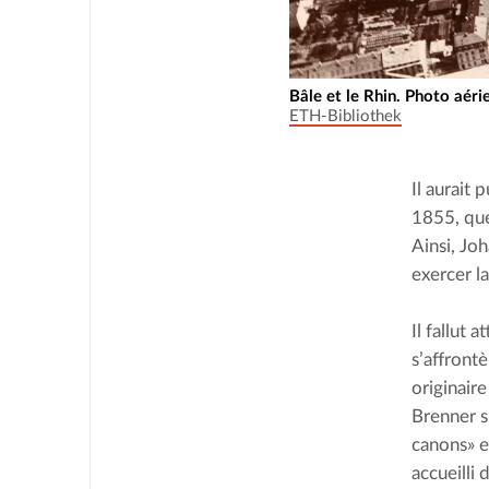
Bâle et le Rhin. Photo aéri
ETH-Bibliothek
Il aurait
1855, que
Ainsi, Joh
exercer l
Il fallut 
s’affront
originair
Brenner s
canons» e
accueilli