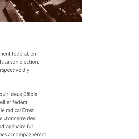
ment fédéral, en 
efusa son élection. 
rspective d’y 
ouir: deux Bâlois 
eiller fédéral 
e radical Ernst 
e «tonnerre des 
dragénaire fut 
sonnes accompagnèrent 