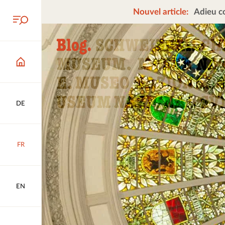
Nouvel article:
Adieu co
DE
FR
EN