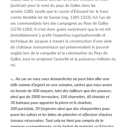
(justiciar) pour le nord du pays de Galles dans les 
années 1280, tandis que le cousin d’Édouard Ier, le futur 
comte Amédée Ier de Savoie (reg. 1285-1323), fut l’un de 
ses commandants lors des campagnes au Pays de Galles 
(1278-1283). Il n’est donc guère surprenant que le roi mit 
immédiatement à profit l’expertise organisationnelle et 
technique de Jacques à travers la construction d’une série 
de châteaux monumentaux qui préserveraient le pouvoir 
anglais lors de la conquête et la colonisation du Pays de 
Galles, tout en projetant l’autorité et la puissance militaire du 
roi.
«... Au cas où vous vous demanderiez où peut bien aller une 
telle somme d’argent en une semaine, sachez que nous avons 
eu besoin de 400 maçons, tant des tailleurs que des poseurs, 
ainsi que de 2000 terrassiers, 100 charrettes, 60 chariots et 
30 bateaux pour apporter la pierre et le charbon, 
200 portefaix, 30 forgerons ainsi que des charpentiers pour 
poser les solives et les lattes de plancher et effectuer d’autres 
travaux nécessaires. Tout cela ne tient pas compte de la 
garnison susmentionnée, ni de l’achat de matériel, qu’il faudra 