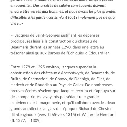
en quantité... Des arriérés de salaire conséquents doivent 
encore être versés aux hommes, et nous avons les plus grandes 
difficultés à les garder, car ils n’ont tout simplement pas de quoi 
vivre...»
–  Jacques de Saint-Georges justifiant les dépenses 
prodigieuses liées à la construction du château de 
Beaumaris durant les années 1290, dans une lettre au 
trésorier ainsi qu’aux Barons de l’Échiquier d’Édouard Ier.
Entre 1278 et 1295 environ, Jacques supervisa la 
construction des châteaux d’Aberystwyth, de Beaumaris, de 
Builth, de Caernarfon, de Conwy, de Denbigh, de Flint, de 
Harlech et de Rhuddlan au Pays de Galles. De nombreuses 
preuves écrites révèlent que Jacques recruta et s’appuya sur 
des compatriotes savoyards possédant une grande 
expérience de la maçonnerie, et qu’il collabora avec les deux 
grands architectes anglais de l’époque: Richard de Chester 
dit «Lenginour» (vers 1265-vers 1315) et Walter de Hereford 
(fl. 1277, † 1309).