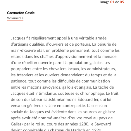
Image
01
de
05
Caernarfon Castle
Wikimédia
Jacques fit régulièrement appel à une véritable armée 
d’artisans qualifiés, d’ouvriers et de porteurs. La pénurie de 
main-d’œuvre était un problème permanent, tout comme les 
retards dans les chaînes d’approvisionnement et la menace 
d’une rébellion ouverte parmi la population galloise. Les 
pourparlers entre les chevaliers locaux, les administrateurs, 
les trésoriers et les ouvriers demandaient du temps et de la 
patience, tout comme les difficultés de communication 
entre les maçons savoyards, gallois et anglais. La tâche de 
Jacques était intimidante, coûteuse et chronophage. Le fruit 
de son dur labeur satisfit néanmoins Édouard Ier, qui lui 
versa un généreux salaire en contrepartie. L’ascension 
sociale de Jacques est évidente dans les sources anglaises: 
après avoir été nommé «maître d’œuvre royal au pays de 
Galles» par le roi au cours des années 1280, le Savoyard 
devint connétable du château de Harlech en 1290.