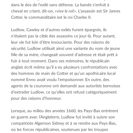
dans le dos de l’exilé sans défense. La bande s’enfuit à 
cheval en criant, dit-on, 
«vive le roi!»
. L’assassin est Sir James 
Cotter, le commanditaire est le roi Charles II.
Ludlow, Cawley et d’autres exilés furent épargnés, ils 
n’étaient pas la cible des assassins ce jour-là. Pour autant, 
leur vie fut loin d’être insouciante. Pour des raisons de 
sécurité, Ludlow utilisait ainsi une variante du nom de jeune 
fille de sa mère, changeait souvent d’adresse et était prêt à 
fuir à tout moment. Dans ses mémoires, le républicain 
anglais écrit même qu’il a eu plusieurs confrontations avec 
des hommes de main de Cotter et qu’un apothicaire local 
nommé Enno avait voulu l’empoisonner. En outre, des 
agents de la couronne ont demandé aux autorités bernoises 
d’extrader Ludlow, ce qu’elles ont refusé catégoriquement 
pour des raisons d’honneur.
Lorsque, au milieu des années 1660, les Pays-Bas entrèrent 
en guerre avec l’Angleterre, Ludlow fut invité à suivre son 
compatriote Algernon Sidney et à se rendre aux Pays-Bas, 
où les forces républicaines, soutenues par les troupes 