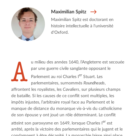
Maximilian Spitz
Maximilian Spitz est doctorant en
histoire intellectuelle à l'université
d'Oxford.
A
u milieu des années 1640, l’Angleterre est secouée 
par une guerre civile sanglante opposant le 
er
Parlement au roi Charles I
 Stuart. Les 
parlementaires, surnommés 
Roundheads
, 
affrontent les royalistes, les 
Cavaliers
, sur plusieurs champs 
de bataille. Si les causes de ce conflit sont multiples, les 
impôts injustes, l’arbitraire royal face au Parlement et le 
manque de distance du monarque vis-à-vis du catholicisme 
de son épouse y ont joué un rôle déterminant. Le conflit 
er
atteint son paroxysme en 1649, lorsque Charles I
 est 
arrêté, après la victoire des parlementaires qui le jugent et le 
condamnent à être décapité. La monarchie laisse ainsi place 