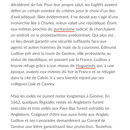
décidèrent de fuir. Pour leur propre salut, les fugitifs avaient 
défini un certain nombre de critères pour le choix d’un lieu 
d’exil adéquat. Bien évidemment, il ne devait pas s’agir d’une 
monarchie liée à Charles, mieux valait une république. Étant 
eux-mêmes proches du 
puritanisme
 radical, ils cherchaient 
un endroit où le protestantisme prédominait. Qui plus est, 
ce lieu devait garantir une sécurité suffisante face aux 
agents et autres hommes de main de la couronne. Edmund 
Ludlow prit ainsi la route de Genève, ville protestante au 
statut de république, en passant par la France. Ludlow y 
trouve refuge grâce à son réseau de 
Huguenots
 qui, à une 
époque, avaient eux-mêmes dû fuir la France et se réfugier 
dans la cité de Calvin. Il y sera bientôt rejoint par ses 
collègues Lisle et Cawley.
Mais les exilés ne purent rester longtemps à Genève. En 
1662, quelques 
Regicides
 restés en Angleterre furent 
exécutés et trois exilés aux Pays-Bas furent extradés en 
Angleterre. Craignant d’être eux aussi livrés aux Anglais, 
Ludlow et ses camarades demandèrent au Conseil de 
Genève une lettre garantissant leur protection. Toutefois, 