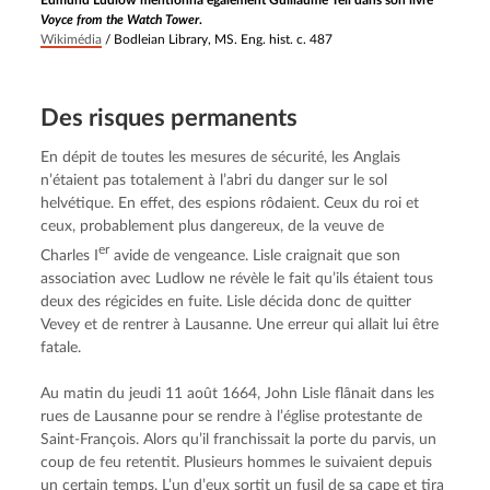
Edmund Ludlow mentionna également Guillaume Tell dans son livre
Voyce from the Watch Tower
.
Wikimédia
/
Bodleian Library, MS. Eng. hist. c. 487
Des risques permanents
En dépit de toutes les mesures de sécurité, les Anglais 
n’étaient pas totalement à l’abri du danger sur le sol 
helvétique. En effet, des espions rôdaient. Ceux du roi et 
ceux, probablement plus dangereux, de la veuve de 
er
Charles I
 avide de vengeance. Lisle craignait que son 
association avec Ludlow ne révèle le fait qu’ils étaient tous 
deux des régicides en fuite. Lisle décida donc de quitter 
Vevey et de rentrer à Lausanne. Une erreur qui allait lui être 
fatale.
Au matin du jeudi 11 août 1664, John Lisle flânait dans les 
rues de Lausanne pour se rendre à l’église protestante de 
Saint-François. Alors qu’il franchissait la porte du parvis, un 
coup de feu retentit. Plusieurs hommes le suivaient depuis 
un certain temps. L’un d’eux sortit un fusil de sa cape et tira 