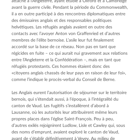
attaché à l’Angleterre, ayant étudié à Oxford et à Cambridge 
avant la guerre civile. Pendant la période du Commonwealth, 
il a en outre participé à des rencontres diplomatiques entre 
des émissaires anglais et des responsables politiques 
helvétiques. Les réfugiés anglais avaient en outre des 
contacts avec l’avoyer Anton von Graffenried et d’autres 
membres de l’élite bernoise. L’asile leur fut finalement 
accordé sur la base de ce réseau. Non pas en tant que 
régicides en fuite – ce qui aurait nui gravement aux relations 
entre l’Angleterre et la Confédération –, mais en tant que 
réfugiés protestants. Ces hommes étaient donc des 
«citoyens anglais chassés de leur pays en raison de leur foi», 
comme l’indique le procès-verbal du Conseil de Berne.
Les Anglais eurent l’autorisation de séjourner sur le territoire 
bernois, qui s’étendait aussi, à l’époque, à l’intégralité du 
canton de Vaud. Les fugitifs s’installèrent d’abord à 
Lausanne, où les autorités leur attribuèrent même leurs 
propres places dans l’église Saint-François. Peu à peu, 
d’autres exilés rejoignirent Ludlow, Lisle et Cawley qui, sous 
des noms d’emprunt, avaient exploré le canton de Vaud, 
avant de s’établir définitivement à Vevey. Au milieu de 