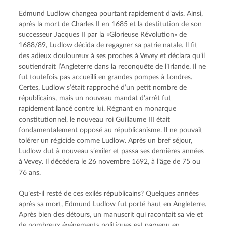
Edmund Ludlow changea pourtant rapidement d’avis. Ainsi, 
après la mort de Charles II en 1685 et la destitution de son 
successeur Jacques II par la «Glorieuse Révolution» de 
1688/89, Ludlow décida de regagner sa patrie natale. Il fit 
des adieux douloureux à ses proches à Vevey et déclara qu’il 
soutiendrait l’Angleterre dans la reconquête de l’Irlande. Il ne 
fut toutefois pas accueilli en grandes pompes à Londres. 
Certes, Ludlow s’était rapproché d’un petit nombre de 
républicains, mais un nouveau mandat d’arrêt fut 
rapidement lancé contre lui. Régnant en monarque 
constitutionnel, le nouveau roi Guillaume III était 
fondamentalement opposé au républicanisme. Il ne pouvait 
tolérer un régicide comme Ludlow. Après un bref séjour, 
Ludlow dut à nouveau s’exiler et passa ses dernières années 
à Vevey. Il décèdera le 26 novembre 1692, à l’âge de 75 ou 
76 ans.
Qu’est-il resté de ces exilés républicains? Quelques années 
après sa mort, Edmund Ludlow fut porté haut en Angleterre. 
Après bien des détours, un manuscrit qui racontait sa vie et 
de nombreux événements politiques est parvenu en 