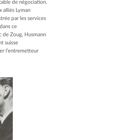
table de négociation. 
 alliés Lyman 
rée par les services 
dans ce 
ac de Zoug, Husmann 
t suisse 
r l’entremetteur 