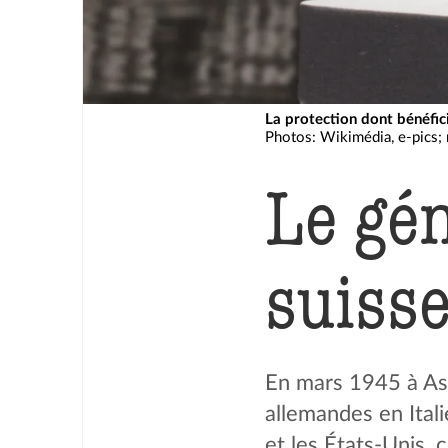
La protection dont bénéfic
Photos: Wikimédia, e-pics
Le gén
suiss
En mars 1945 à Asc
allemandes en Itali
et les États-Unis, 