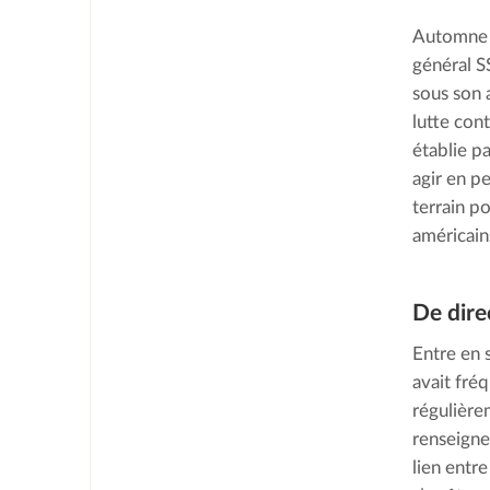
Automne 1
général S
sous son 
lutte cont
établie p
agir en pe
terrain po
américains
De dire
Entre en 
avait fré
régulière
renseigne
lien entre