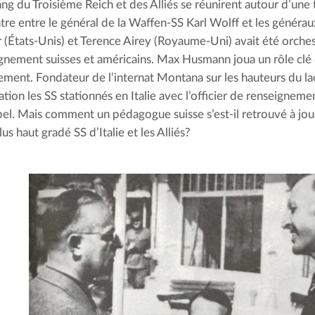
ang du Troisième Reich et des Alliés se réunirent autour d’une 
tre entre le général de la Waffen-SS Karl Wolff et les généraux
 (États-Unis) et Terence Airey (Royaume-Uni) avait été orchest
gnement suisses et américains. Max Husmann joua un rôle clé 
ment. Fondateur de l’internat Montana sur les hauteurs du l
ation les SS stationnés en Italie avec l’officier de renseignemen
l. Mais comment un pédagogue suisse s’est-il retrouvé à joue
lus haut gradé SS d’Italie et les Alliés?