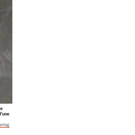
ce
d’une
erlag