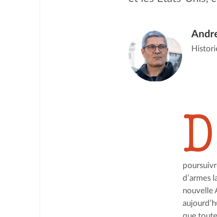
Andre
Histori
D
poursuivr
d’armes l
nouvelle 
aujourd’hu
que toute