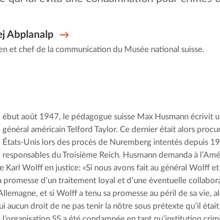
j Abplanalp
en et chef de la communication du Musée national suisse.
ébut août 1947, le pédagogue suisse Max Husmann écrivit un
général américain Telford Taylor. Ce dernier était alors procur
États-Unis lors des procès de Nuremberg intentés depuis 194
responsables du Troisième Reich. Husmann demanda à l’Amér
e Karl Wolff en justice: «Si nous avons fait au général Wolff e
a promesse d’un traitement loyal et d’une éventuelle collaborat
Allemagne, et si Wolff a tenu sa promesse au péril de sa vie, a
i aucun droit de ne pas tenir la nôtre sous prétexte qu’il était 
 l’organisation SS a été condamnée en tant qu’institution crimi