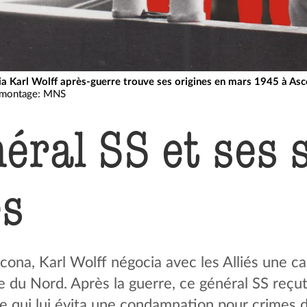
ia Karl Wolff après-guerre trouve ses origines en mars 1945 à Asc
; montage: MNS
éral SS et ses 
es
ona, Karl Wolff négocia avec les Alliés une ca
e du Nord. Après la guerre, ce général SS reçut 
ce qui lui évita une condamnation pour crimes 