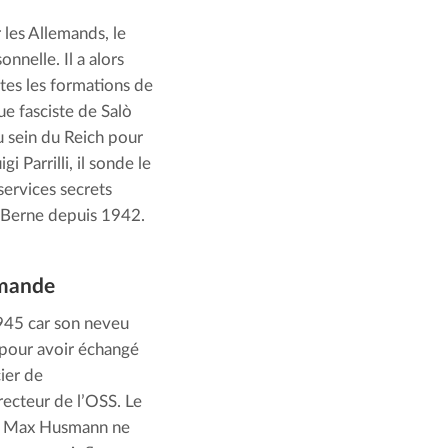
les Allemands, le 
nelle. Il a alors 
tes les formations de 
ue fasciste de Salò 
 sein du Reich pour 
Parrilli, il sonde le 
services secrets 
 à Berne depuis 1942.
lemande
945 car son neveu 
pour avoir échangé 
ier de 
recteur de l’OSS. Le 
 de Max Husmann ne 