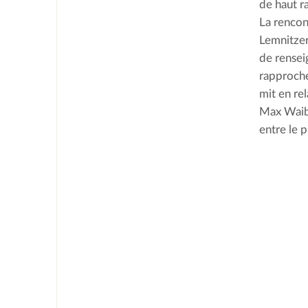
de haut r
La rencon
Lemnitzer
de rensei
rapproche
mit en rel
Max Waibe
entre le p