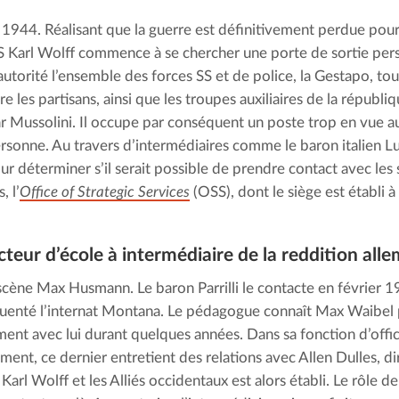
944. Réalisant que la guerre est définitivement perdue pour 
S Karl Wolff commence à se chercher une porte de sortie person
autorité l’ensemble des forces SS et de police, la Gestapo, tou
re les partisans, ainsi que les troupes auxiliaires de la républiq
ar Mussolini. Il occupe par conséquent un poste trop en vue au
rsonne. Au travers d’intermédiaires comme le baron italien Luigi 
ur déterminer s’il serait possible de prendre contact avec les 
, l’
Office of Strategic Services
 (OSS), dont le siège est établi
cteur d’école à intermé­diaire de la reddition al
scène Max Husmann. Le baron Parrilli le contacte en février 1
quenté l’internat Montana. Le pédagogue connaît Max Waibel 
ment avec lui durant quelques années. Dans sa fonction d’offic
ment, ce dernier entretient des relations avec Allen Dulles, di
 Karl Wolff et les Alliés occidentaux est alors établi. Le rôle