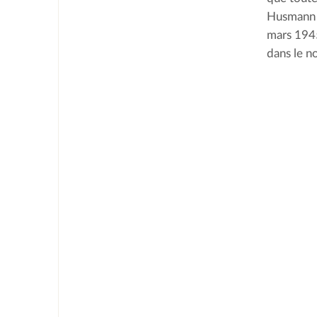
Husmann f
mars 1945
dans le no