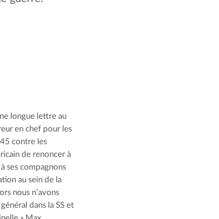
e longue lettre au 
eur en chef pour les 
5 contre les 
icain de renoncer à 
t à ses compagnons 
ion au sein de la 
lors nous n’avons 
général dans la SS et 
nelle.» Max 