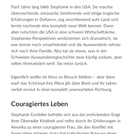
Fünf Jahre lang blieb Stephanie in den USA. Sie machte
überraschende, amüsante, berührende und einige tragische
Erfahrungen in Defiance, zog anschliessend aufs Land und
lernte nochmals eine komplett neue Welt kennen. Dann
aber rutschten die USA in eine schwere Wirtschaftskrise,
Stephanies Perspektiven verdüsterten sich dramatisch, sie
war immer noch unverheiratet und die Auswanderin sehnte
sich nach ihrer Familie. Also tat sie etwas, was in der
Schweizer Auswanderergeschichte zwar häufig vorkam, aber
selten thematisiert wird: Sie reiste zurück.
Eigentlich wollte sie bloss zu Besuch bleiben – aber dann
warf das Schicksal ihre Pläne jäh über Bord und ihr Leben
verlief erneut in einer komplett unerwarteten Richtung.
Couragiertes Leben
Stephanie Cordelier befreite sich aus der erstickenden Enge
ihrer Oberwiler Kindheit und reifte durch ihr Erfahrungen in
Amerika zu einer couragierten Frau, die den Konflikt mit
ihrem Vater riskierte, trotz tief katholischer Prägung einen