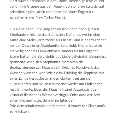
Dort wurde Stephanie in den Ladies-Bereich geschickt und
verlor ihre Gruppe aus den Augen. So stand sie kurz darauf
orientierungslos, allein und ohne ein Wort Englisch zu
sprechen in der New Yorker Nacht.
Die Reise nach Ohio ging schliesslich doch noch gut aus.
Stephanie erreichte das Städtchen Defiance, wo ihr eine
Tante eine Stelle vermittelte: als Dienst- und Kindermädchen
bei der Obwaldner Ärztefamilie Berchtold. Hier erlebte sie
ein völlig anderes Familienleben. Anders als ihre eigenen
Eltern hatten die Berchtolds aus Liebe geheiratet. Besonders
spannend lesen sich Stephanies Memoiren die
Beobachtungen zur Hausarbeit. Welches Handwerk das
Wäsche waschen war. Wie sie im Frühling die Teppiche mit
einer Zange herauslöste, in den Garten trug um sie
auszuklopfen und sie anschliessend wieder am Holzboden
festhämmerte. Dass der Haushalt samt Arztpraxis über
keinerlei fliessendes Wasser verfügte. Oder dass der Arzt
einen Papagei hatte, dem er im Eifer der
Präsidentschaftswahlen beibrachte, «Hooray for Cleveland!»
zu krächzen.