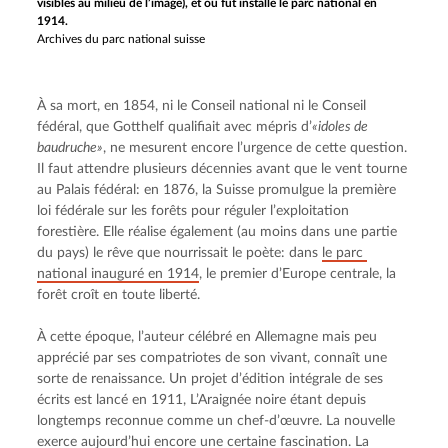
visibles au milieu de l’image), et où fut installé le parc national en
1914.
Archives du parc national suisse
À sa mort, en 1854, ni le Conseil national ni le Conseil 
fédéral, que Gotthelf qualifiait avec mépris d’
«idoles de 
baudruche»
, ne mesurent encore l’urgence de cette question. 
Il faut attendre plusieurs décennies avant que le vent tourne 
au Palais fédéral: en 1876, la Suisse promulgue la première 
loi fédérale sur les forêts pour réguler l’exploitation 
forestière. Elle réalise également (au moins dans une partie 
du pays) le rêve que nourrissait le poète: dans 
le parc 
national inauguré en 1914
, le premier d’Europe centrale, la 
forêt croît en toute liberté.
À cette époque, l’auteur célébré en Allemagne mais peu 
apprécié par ses compatriotes de son vivant, connaît une 
sorte de renaissance. Un projet d’édition intégrale de ses 
écrits est lancé en 1911, L’Araignée noire étant depuis 
longtemps reconnue comme un chef-d’œuvre. La nouvelle 
exerce aujourd’hui encore une certaine fascination. La 