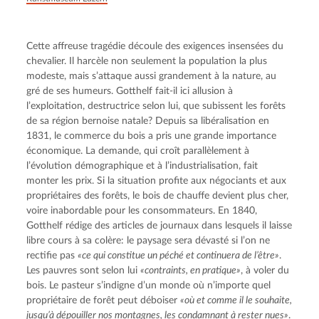
Cette affreuse tragédie découle des exigences insensées du 
chevalier. Il harcèle non seulement la population la plus 
modeste, mais s’attaque aussi grandement à la nature, au 
gré de ses humeurs. Gotthelf fait-il ici allusion à 
l’exploitation, destructrice selon lui, que subissent les forêts 
de sa région bernoise natale? Depuis sa libéralisation en 
1831, le commerce du bois a pris une grande importance 
économique. La demande, qui croît parallèlement à 
l’évolution démographique et à l’industrialisation, fait 
monter les prix. Si la situation profite aux négociants et aux 
propriétaires des forêts, le bois de chauffe devient plus cher, 
voire inabordable pour les consommateurs. En 1840, 
Gotthelf rédige des articles de journaux dans lesquels il laisse 
libre cours à sa colère: le paysage sera dévasté si l’on ne 
rectifie pas 
«ce qui constitue un péché et continuera de l’être»
. 
Les pauvres sont selon lui 
«contraints, en pratique»
, à voler du 
bois. Le pasteur s’indigne d’un monde où n’importe quel 
propriétaire de forêt peut déboiser 
«où et comme il le souhaite, 
jusqu’à dépouiller nos montagnes, les condamnant à rester nues»
. 