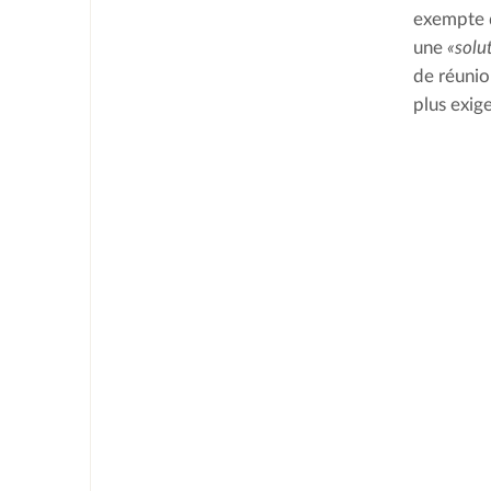
exempte d
une 
«solu
de réunio
plus exige