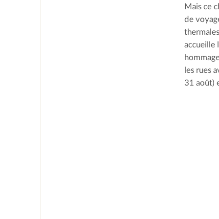
Mais ce c
de voyageu
thermales
accueille 
hommages 
les rues a
31 août) e