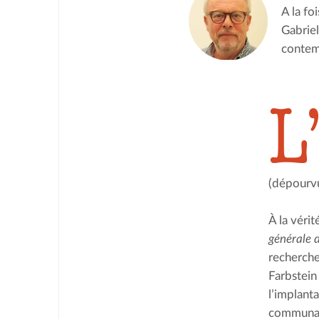
A la fo
Gabriel
contemp
L
(dépourvu
À la véri
générale 
recherche 
Farbstein 
l’implant
communaut