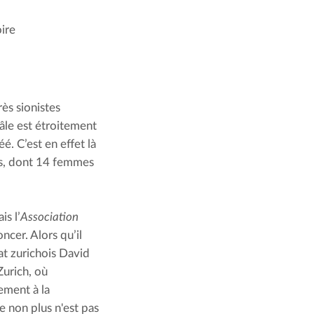
ire
ès sionistes 
âle est étroitement 
. C’est en effet là 
ts, dont 14 femmes 
is l’
Association 
ncer. Alors qu’il 
at zurichois David 
urich, où 
ement à la 
 non plus n'est pas 