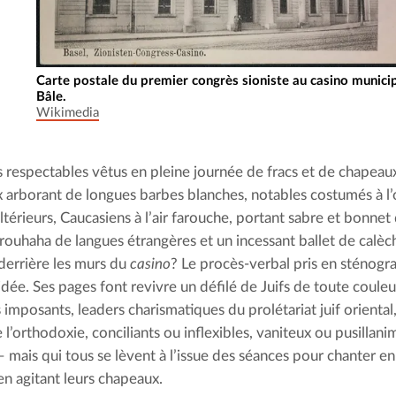
Carte postale du premier congrès sioniste au casino munici
Bâle.
Wikimedia
 respectables vêtus en pleine journée de fracs et de chapeaux
x arborant de longues barbes blanches, notables costumés à l’or
térieurs, Caucasiens à l’air farouche, portant sabre et bonnet 
rouhaha de langues étrangères et un incessant ballet de calèch
 derrière les murs du 
casino
? Le procès-verbal pris en sténogr
idée. Ses pages font revivre un défilé de Juifs de toute couleur
 imposants, leaders charismatiques du prolétariat juif orienta
 l’orthodoxie, conciliants ou inflexibles, vaniteux ou pusillanim
– mais qui tous se lèvent à l’issue des séances pour chanter en
 en agitant leurs chapeaux.