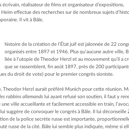
is écrivain, réalisateur de films et organisateur d’expositions,
 Heim effectue des recherches sur de nombreux sujets d’histo
oraine. Il vit à Bâle.
’
histoire de la création de l’État juif est jalonnée de 22 congr
organisés entre 1897 et 1946. Plus qu’aucune autre ville, B
liée à l’utopie de Theodor Herzl et au mouvement qu’il a créé
que se rassemblent, fin août 1897, près de 200 participan
es du droit de vote) pour le premier congrès sioniste.
té, Theodor Herzl aurait préféré Munich pour cette réunion. Ma
des rabbins allemands
 lui ayant refusé son soutien, il faut y reno
une ville accueillante et facilement accessible en train, l’avoc
lui suggère de convoquer le congrès à Bâle. Il lui déconseille Z
ation de la police secrète russe est importante, proportionnell
é russe de la cité. Bâle lui semble plus indiquée, même si elle