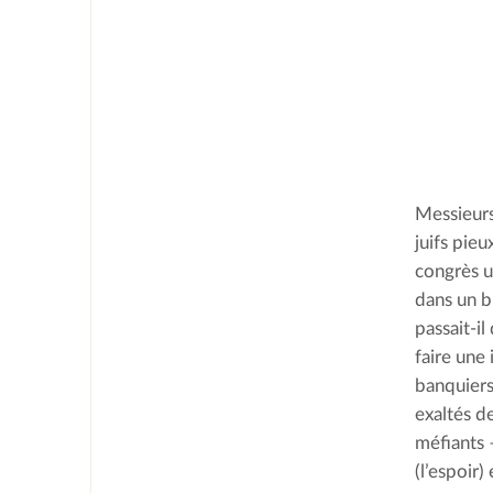
Messieurs
juifs pieu
congrès ul
dans un b
passait-il
faire une 
banquiers
exaltés de
méfiants 
(l’espoir)