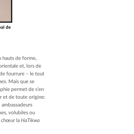
pal de
 hauts de forme, 
ientale et, lors de 
de fourrure – le tout 
es. Mais que se 
aphie permet de s’en 
 et de toute origine: 
l, ambassadeurs 
es, volubiles ou 
 chœur la 
HaTikwa