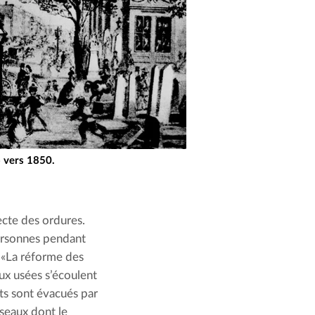
o vers 1850.
ecte des ordures. 
ersonnes pendant 
 «La réforme des 
ux usées s’écoulent 
s sont évacués par 
seaux dont le 