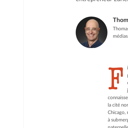
Thom
Thomas 
médias
F
connaisse
la cité n
Chicago, 
à submerg
paternell