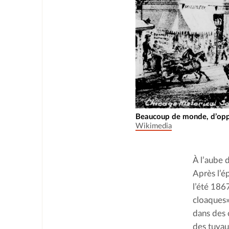
Beaucoup de monde, d’oppo
Wikimedia
À l’aube d
Après l’é
l’été 186
cloaques»
dans des 
des tuyau