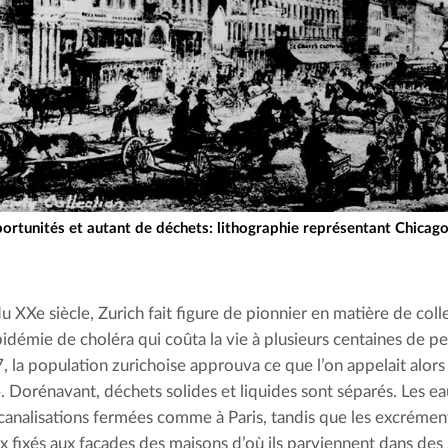
rtunités et autant de déchets: lithographie représentant Chicag
u XXe siècle, Zurich fait figure de pionnier en matière de coll
pidémie de choléra qui coûta la vie à plusieurs centaines de p
7, la population zurichoise approuva ce que l’on appelait alors
. Dorénavant, déchets solides et liquides sont séparés. Les ea
canalisations fermées comme à Paris, tandis que les excrément
x fixés aux façades des maisons d’où ils parviennent dans des 