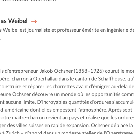
as Weibel
Weibel est journaliste et professeur émérite en ingénierie d
.
ils d’entrepreneur, Jakob Ochsner (1858–1926) courut le mon
père, charron à Oberhallau dans le canton de Schaffhouse, qu’
construire et réparer les charrettes avant d’émigrer au-delà de
jeune Ochsner découvre un monde où les opportunités comm
nt aucune limite. D’incroyables quantités d’ordures s’accumule
ord-américaine dont elles empestent l’atmosphère. Après sept a
notre maître-charron revient au pays et réalise que les ordur
er des villes suisses en rapide expansion. Ochsner déplace la 
e à Zurich – d’abord dans un modeste atelier de l’Oberstrasse, p