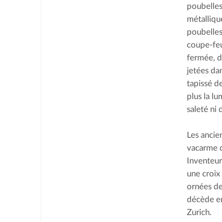
poubelles
métalliqu
poubelles,
coupe-feu
fermée, d
jetées da
tapissé d
plus la lu
saleté ni 
Les ancie
vacarme d
Inventeur
une croix
ornées de
décède en
Zurich.