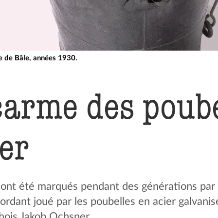
le de Bâle, années 1930.
carme des poube
er
 ont été marqués pendant des générations par le
cordant joué par les poubelles en acier galvani
hois Jakob Ochsner.