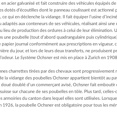
 en acier galvanisé et fait construire des véhicules équipés de
es dotés d’écoutilles dont le panneau coulissant est actionné p
 ce qui en déclenche la vidange. Il fait équiper l’usine d’inciné
 adaptés aux conteneurs de ses véhicules, réalisant ainsi une 
u lieu de production des ordures à celui de leur élimination. U
ns une poubelle (tout d’abord quadrangulaire puis cylindrique) 
e papier journal conformément aux prescriptions en vigueur, ce
mière du jour, et lors de leurs deux transferts, ne produisent 
d’odeur. Le 
Système Ochsner
 est mis en place à Zurich en 1908
nnes charrettes tirées par des chevaux sont progressivement mo
e la vidange des poubelles Ochsner appartient bientôt au pay
 doué doublé d’un commerçant avisé, Ochsner fait emboutir 
 suisse sur chacune de ses poubelles en tôle. Plus tard, celles-
s armoiries du canton dans lequel elles sont utilisées. Lorsque 
 1926, la poubelle Ochsner est obligatoire pour tous les ménag