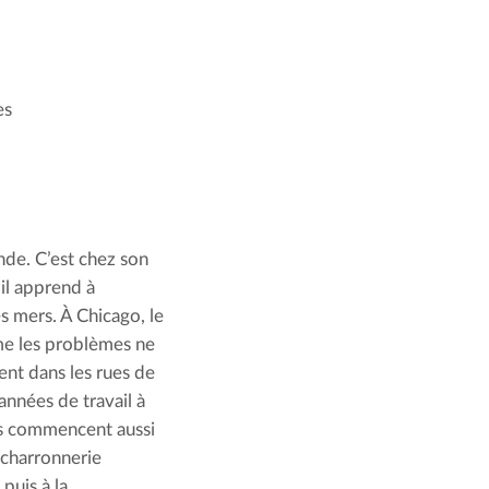
es
de. C’est chez son 
il apprend à 
s mers. À Chicago, le 
e les problèmes ne 
nt dans les rues de 
nnées de travail à 
es commencent aussi 
charronnerie 
uis à la 