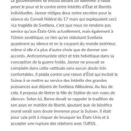
Le gouvernement se trouva devant un dilemme: il fallait 
peser le pour et le contre entre intérêts d’État et libertés 
individuelles. Janner rédigea deux notes secrètes pour la 
séance du Conseil fédéral du 17 mars qui expliquaient ceci: 
«La tragédie de Svetlana, c’est que nous ne rendons pas 
service qu’aux États-Unis actuellement, mais également à 
l’Union soviétique, ce rien qu’en réduisant Svetlana 
quasiment au silence et en la coupant du monde extérieur, 
même si elle n’a plus d’autre choix que de donner son 
accord». Anticommuniste strict et très helvétique dans sa 
conception de la guerre froide, Janner ne pouvait se 
complaire dans cette «attitude sans aucun doute très 
confortable». Il plaida contre une raison d’État qui incitait la 
Suisse à se mettre au service des intérêts des grandes 
puissances aux dépens de Svetlana Allilouïeva. Au lieu de 
cela, il proposa de libérer la fille de Staline de son «vœu de 
silence». Selon lui, Berne devait se rappeler la tradition de 
son pays en matière de liberté, ajoutant que «le bénéfice 
moral serait sans doute immense pour la Suisse». Il était 
pour cela prêt à risquer de brusquer les États-Unis et à 
accepter une rupture des relations avec l’URSS.