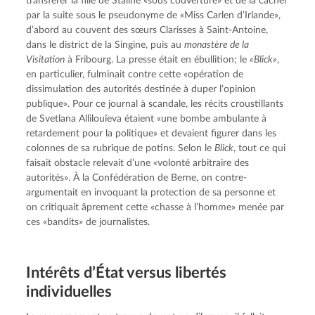
transférer la fille de Staline «sous couverture» et de la cacher 
par la suite sous le pseudonyme de «Miss Carlen d’Irlande», 
d’abord au couvent des sœurs Clarisses à Saint-Antoine, 
dans le district de la Singine, puis au 
monastère de la 
Visitation
 à Fribourg. La presse était en ébullition; le 
«Blick»
, 
en particulier, fulminait contre cette «opération de 
dissimulation des autorités destinée à duper l’opinion 
publique». Pour ce journal à scandale, les récits croustillants 
de Svetlana Allilouïeva étaient «une bombe ambulante à 
retardement pour la politique» et devaient figurer dans les 
colonnes de sa rubrique de potins. Selon le 
Blick
, tout ce qui 
faisait obstacle relevait d’une «volonté arbitraire des 
autorités». À la Confédération de Berne, on contre-
argumentait en invoquant la protection de sa personne et 
on critiquait âprement cette «chasse à l’homme» menée par 
ces «bandits» de journalistes.
Intérêts d’État versus libertés
individuelles