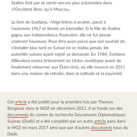
Staline finit par se sentir encore plus prisonnière dans 
«l’Occident libre» qu’à Moscou.
Le livre de Svetlana, 
«Vingt lettres à un ami»
, parut à 
l’automne 1967 et devint un bestseller. Si la fille de Staline 
gagna son indépendance financière, elle ne fut jamais 
vraiment heureuse. Peut-être aussi parce que son souhait de 
s’installer plus tard en Suisse ne se réalisa jamais, les 
autorités suisses ayant rejeté sa demande. En 1984, Svetlana 
Allilouïeva rentra brièvement en Union soviétique avant de 
finalement retourner aux États-Unis, où elle mourut en 2011 
dans une maison de retraite, dans la solitude et la pauvreté.
Cet 
article
 a été publié pour la première fois par Thomas 
Bürgisser dans le 
WOZ
 en décembre 2011. Il se fonde sur des 
documents
 du centre de recherche Documents Diplomatiques 
Suisses (
Dodis
) et a été complété par un autre 
article
 paru dans 
le 
WOZ
 en mars 2017 ainsi que par d’autres 
documents
 issus du 
Dodis
.