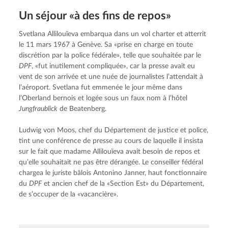
Un séjour «à des fins de repos»
Svetlana Allilouïeva embarqua dans un vol charter et atterrit 
le 11 mars 1967 à Genève. Sa «prise en charge en toute 
discrétion par la police fédérale», telle que souhaitée par le 
DPF
, «fut inutilement compliquée», car la presse avait eu 
vent de son arrivée et une nuée de journalistes l’attendait à 
l’aéroport. Svetlana fut emmenée le jour même dans 
l’Oberland bernois et logée sous un faux nom à l’hôtel 
Jungfraublick
 de Beatenberg.
Ludwig von Moos, chef du Département de justice et police, 
tint une conférence de presse au cours de laquelle il insista 
sur le fait que madame Allilouïeva avait besoin de repos et 
qu’elle souhaitait ne pas être dérangée. Le conseiller fédéral 
chargea le juriste bâlois Antonino Janner, haut fonctionnaire 
du 
DPF
 et ancien chef de la «Section Est» du Département, 
de s’occuper de la «vacancière».