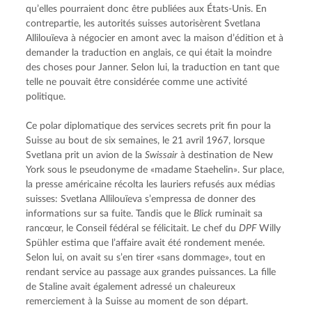
qu’elles pourraient donc être publiées aux États-Unis. En 
contrepartie, les autorités suisses autorisèrent Svetlana 
Allilouïeva à négocier en amont avec la maison d’édition et à 
demander la traduction en anglais, ce qui était la moindre 
des choses pour Janner. Selon lui, la traduction en tant que 
telle ne pouvait être considérée comme une activité 
politique.
Ce polar diplomatique des services secrets prit fin pour la 
Suisse au bout de six semaines, le 21 avril 1967, lorsque 
Svetlana prit un avion de la 
Swissair
 à destination de New 
York sous le pseudonyme de «madame Staehelin». Sur place, 
la presse américaine récolta les lauriers refusés aux médias 
suisses: Svetlana Allilouïeva s’empressa de donner des 
informations sur sa fuite. Tandis que le 
Blick
 ruminait sa 
rancœur, le Conseil fédéral se félicitait. Le chef du 
DPF
 Willy 
Spühler estima que l’affaire avait été rondement menée. 
Selon lui, on avait su s’en tirer «sans dommage», tout en 
rendant service au passage aux grandes puissances. La fille 
de Staline avait également adressé un chaleureux 
remerciement à la Suisse au moment de son départ.