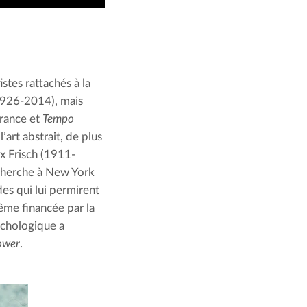
tes rattachés à la 
1926-2014), mais 
rance et 
Tempo 
’art abstrait, de plus 
x Frisch (1911-
cherche à New York 
des qui lui permirent 
, elle-même financée par la 
ychologique a 
ower
.