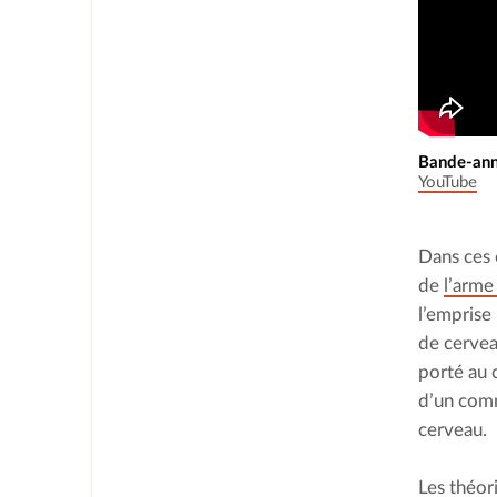
Bande-anno
YouTube
Dans ces 
de 
l’arme
l’emprise
de cerveau
porté au 
d’un comm
cerveau.
Les théor