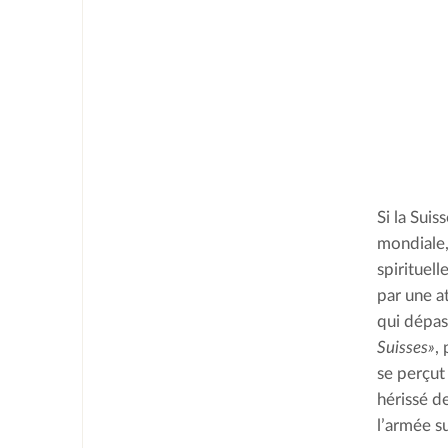
Si la Sui
mondiale,
spirituel
par une a
qui dépas
Suisses»
,
se perçut
hérissé d
l’armée su