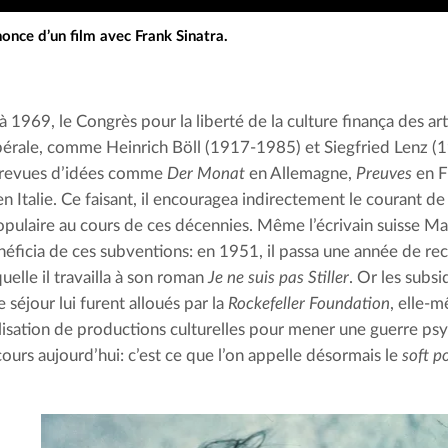
nce d’un film avec Frank Sinatra.
1969, le Congrès pour la liberté de la culture finança des artis
bérale, comme Heinrich Böll (1917-1985) et Siegfried Lenz (
 revues d’idées comme 
Der Monat
 en Allemagne, 
Preuves
 en F
en Italie. Ce faisant, il encouragea indirectement le courant de l
opulaire au cours de ces décennies. Même l’écrivain suisse Ma
éficia de ces subventions: en 1951, il passa une année de re
uelle il travailla à son roman 
Je ne suis pas Stiller
. Or les subsi
e séjour lui furent alloués par la 
Rockefeller Foundation
tilisation de productions culturelles pour mener une guerre ps
ours aujourd’hui: c’est ce que l’on appelle désormais le 
soft p