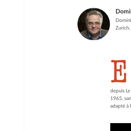
Domi
Dominik
Zurich.
E
depuis 
Le
1965, san
adapté à 