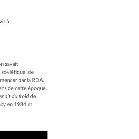
it à
 savait 
 soviétique, de 
mmencer par la RDA. 
ans de cette époque, 
enait du froid
 de 
ncy en 1984 et 