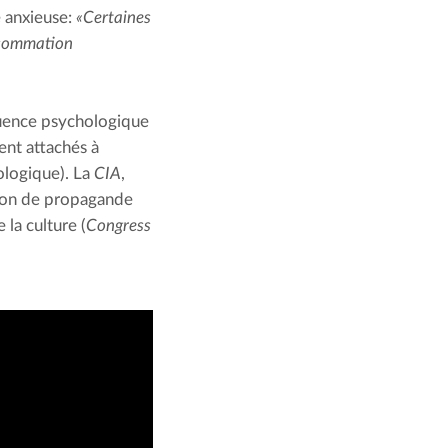
 anxieuse: 
«Certaines 
sommation 
luence psychologique 
ent attachés à 
ologique). La 
CIA
, 
ion de propagande 
la culture (
Congress 