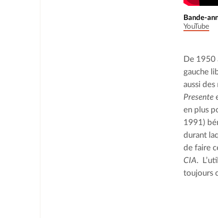
Bande-anno
YouTube
De 1950 à 
gauche li
aussi des
Presente
 
en plus p
1991) bén
durant laq
de faire c
CIA
.  L’u
toujours c