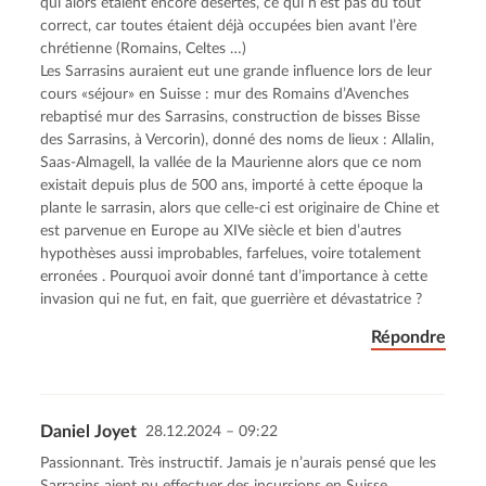
qui alors étaient encore désertes, ce qui n’est pas du tout
correct, car toutes étaient déjà occupées bien avant l’ère
chrétienne (Romains, Celtes …)
Les Sarrasins auraient eut une grande influence lors de leur
cours «séjour» en Suisse : mur des Romains d’Avenches
rebaptisé mur des Sarrasins, construction de bisses Bisse
des Sarrasins, à Vercorin), donné des noms de lieux : Allalin,
Saas-Almagell, la vallée de la Maurienne alors que ce nom
existait depuis plus de 500 ans, importé à cette époque la
plante le sarrasin, alors que celle-ci est originaire de Chine et
est parvenue en Europe au XIVe siècle et bien d’autres
hypothèses aussi improbables, farfelues, voire totalement
erronées . Pourquoi avoir donné tant d’importance à cette
invasion qui ne fut, en fait, que guerrière et dévastatrice ?
Répondre
Daniel Joyet
28.12.2024 – 09:22
Passionnant. Très instructif. Jamais je n’aurais pensé que les
Sarrasins aient pu effectuer des incursions en Suisse.