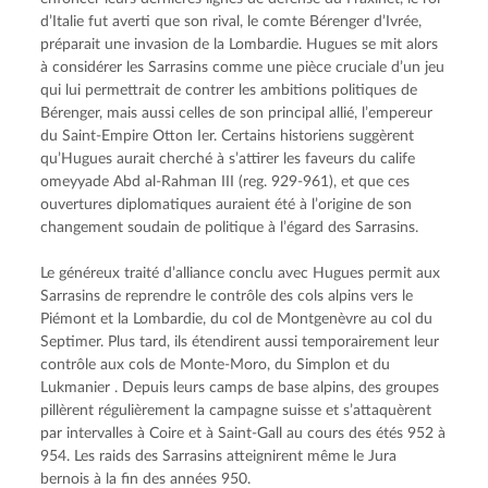
d’Italie fut averti que son rival, le comte Bérenger d’Ivrée, 
préparait une invasion de la Lombardie. Hugues se mit alors 
à considérer les Sarrasins comme une pièce cruciale d’un jeu 
qui lui permettrait de contrer les ambitions politiques de 
Bérenger, mais aussi celles de son principal allié, l’empereur 
du Saint-Empire Otton Ier. Certains historiens suggèrent 
qu’Hugues aurait cherché à s’attirer les faveurs du calife 
omeyyade Abd al-Rahman III (reg. 929-961), et que ces 
ouvertures diplomatiques auraient été à l’origine de son 
changement soudain de politique à l’égard des Sarrasins.
Le généreux traité d’alliance conclu avec Hugues permit aux 
Sarrasins de reprendre le contrôle des cols alpins vers le 
Piémont et la Lombardie, du col de Montgenèvre au col du 
Septimer. Plus tard, ils étendirent aussi temporairement leur 
contrôle aux cols de Monte-Moro, du Simplon et du 
Lukmanier . Depuis leurs camps de base alpins, des groupes 
pillèrent régulièrement la campagne suisse et s’attaquèrent 
par intervalles à Coire et à Saint-Gall au cours des étés 952 à 
954. Les raids des Sarrasins atteignirent même le Jura 
bernois à la fin des années 950.