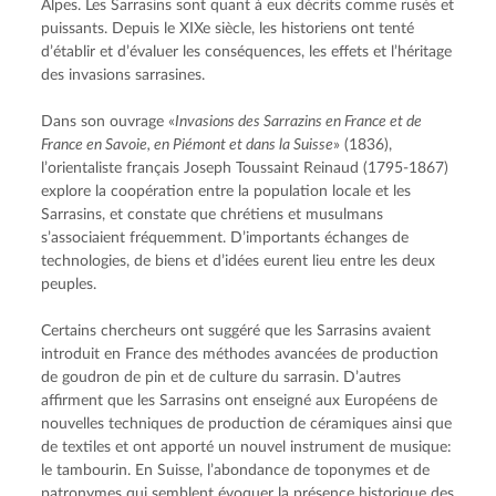
Alpes. Les Sarrasins sont quant à eux décrits comme rusés et 
puissants. Depuis le XIXe siècle, les historiens ont tenté 
d’établir et d’évaluer les conséquences, les effets et l’héritage 
des invasions sarrasines.
Dans son ouvrage «
Invasions des Sarrazins en France et de 
France en Savoie, en Piémont et dans la Suisse
» (1836), 
l’orientaliste français Joseph Toussaint Reinaud (1795-1867) 
explore la coopération entre la population locale et les 
Sarrasins, et constate que chrétiens et musulmans 
s’associaient fréquemment. D’importants échanges de 
technologies, de biens et d’idées eurent lieu entre les deux 
peuples.
Certains chercheurs ont suggéré que les Sarrasins avaient 
introduit en France des méthodes avancées de production 
de goudron de pin et de culture du sarrasin. D’autres 
affirment que les Sarrasins ont enseigné aux Européens de 
nouvelles techniques de production de céramiques ainsi que 
de textiles et ont apporté un nouvel instrument de musique: 
le tambourin. En Suisse, l’abondance de toponymes et de 
patronymes qui semblent évoquer la présence historique des 