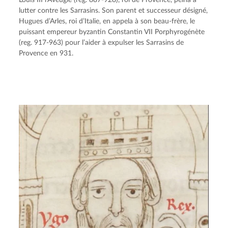
Louis III l’Aveugle (reg. 887-928), roi de Provence, peina à 
lutter contre les Sarrasins. Son parent et successeur désigné, 
Hugues d’Arles, roi d’Italie, en appela à son beau-frère, le 
puissant empereur byzantin Constantin VII Porphyrogénète 
(reg. 917-963) pour l’aider à expulser les Sarrasins de 
Provence en 931.