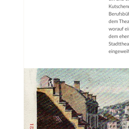
Kutschenr
Berufsbüh
dem Theat
worauf ei
dem ehem
Stadtthe
eingeweih