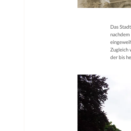
Das Stadt
nachdem 
eingeweih
Zugleich 
der bis h