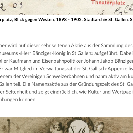
rplatz, Blick gegen Westen, 1898 - 1902, Stadtarchiv St. Gallen, 
aber wird auf dieser sehr seltenen Aktie aus der Sammlung de
useums «Herr Bänziger-König in St Gallen» aufgeführt. Dabei
aller Kaufmann und Eisenbahnpolitiker Johann Jakob Bänzig
Er war Mitglied im Verwaltungsrat der St. Gallisch-Appenzelli
 jenem der Vereinigen Schweizerbahnen und nahm aktiv am ku
 Gallen teil. Die Namensaktie aus der Gründungszeit des St. Gal
er Seltenheit und zeigt eindrücklich, wie Kultur und Wertpap
hängen können.