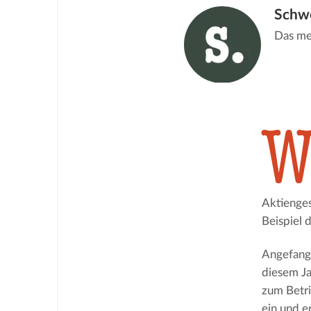
Schwe
Das me
Aktienges
Beispiel 
Angefange
diesem Ja
zum Betri
ein und e