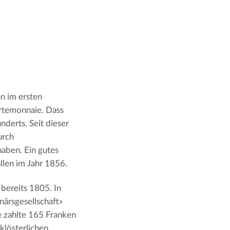
n im ersten
ortemonnaie. Dass
underts. Seit dieser
urch
haben. Ein gutes
allen im Jahr 1856.
bereits 1805. In
närsgesellschaft»
e zahlte 165 Franken
 klösterlichen