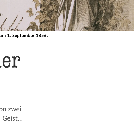
n am 1. September 1856.
ler
von zwei
d Geist…