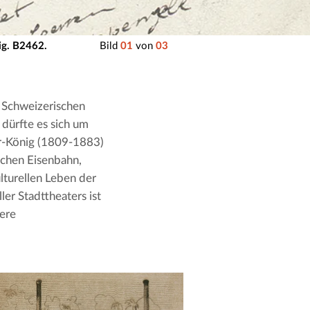
Sig. B2462.
Bild
01
von
03
s Schweizerischen
 dürfte es sich um
er-König (1809-1883)
schen Eisenbahn,
lturellen Leben der
ler Stadttheaters ist
iere