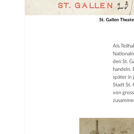
St. Gallen Theate
Als Teilh
Nationalm
den St. G
handeln. 
später in
Stadt St.
von gross
zusammen