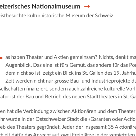
izerisches Nationalmuseum
istbesuchte kulturhistorische Museum der Schweiz.
W
as haben Theater und Aktien gemeinsam? Nichts, denkt ma
Augenblick. Das eine ist fürs Gemüt, das andere für das P
dem nicht so ist, zeigt ein Blick ins St. Gallen des 19. Jahrh
Zeit werden nicht nur grosse Bau- und Industrieprojekte d
ellschaften finanziert, sondern auch zahlreiche kulturelle Vor
dafür ist der Bau und Betrieb des neuen Stadttheaters in St. G
n hat die Verbindung zwischen Aktionären und dem Theater 
hr wurde in der Ostschweizer Stadt die «Garanten oder Actio
eb des Theaters gegründet. Jeder der insgesamt 35 Aktionär
rhielt dafür das Anrecht auf zwei Freiplätze in der gemieteten