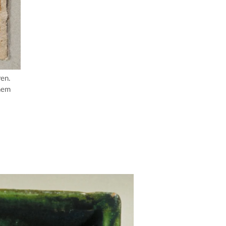
ren.
inem