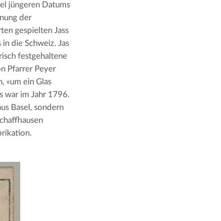
iel jüngeren Datums
hnung der
ten gespielten Jass
 in die Schweiz. Jas
risch festgehaltene
on Pfarrer Peyer
, «um ein Glas
s war im Jahr 1796.
aus Basel, sondern
Schaffhausen
rikation.