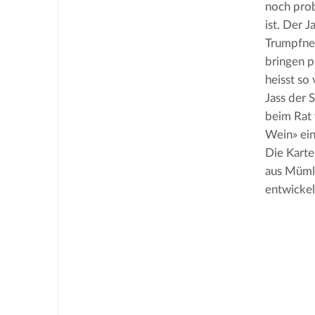
noch prob
ist. Der 
Trumpfneu
bringen p
heisst so
Jass der 
beim Rat 
Wein» ein
Die Karte
aus Mümli
entwickel