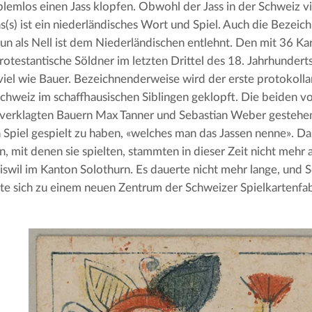
lemlos einen Jass klopfen. Obwohl der Jass in der Schweiz v
Jas(s) ist ein niederländisches Wort und Spiel. Auch die Bezeic
n als Nell ist dem Niederländischen entlehnt. Den mit 36 Kar
rotestantische Söldner im letzten Drittel des 18. Jahrhunderts
 viel wie Bauer. Bezeichnenderweise wird der erste protokolla
Schweiz im schaffhausischen Siblingen geklopft. Die beiden v
verklagten Bauern Max Tanner und Sebastian Weber gestehen
 Spiel gespielt zu haben, «welches man das Jassen nenne». Da
n, mit denen sie spielten, stammten in dieser Zeit nicht mehr 
swil im Kanton Solothurn. Es dauerte nicht mehr lange, und 
te sich zu einem neuen Zentrum der Schweizer Spielkartenfab