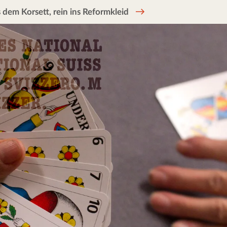
 dem Korsett, rein ins Reformkleid