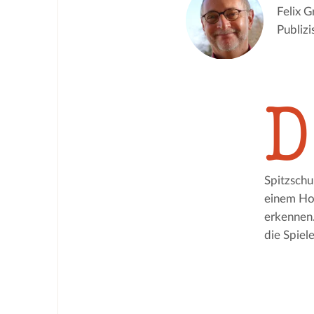
Felix G
Publizis
D
Spitzschu
einem Hol
erkennen.
die Spiel