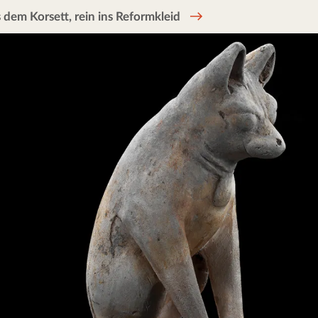
 dem Korsett, rein ins Reformkleid