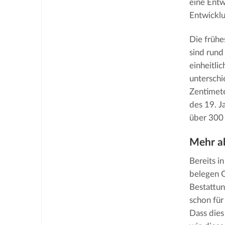
eine Entw
Entwicklun
Die frühe
sind rund
einheitli
unterschi
Zentimete
des 19. J
über 300
Mehr al
Bereits i
belegen G
Bestattun
schon für
Dass dies