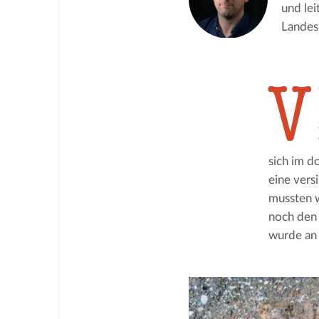
und le
Lande
V
sich im 
eine vers
mussten w
noch den 
wurde an 