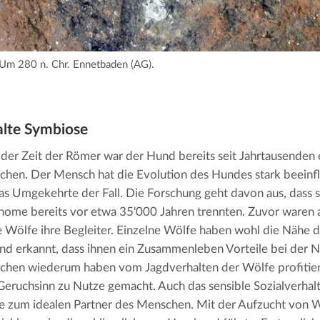
Um 280 n. Chr. Ennetbaden (AG).
alte Symbiose
er Zeit der Römer war der Hund bereits seit Jahrtausenden e
hen. Der Mensch hat die Evolution des Hundes stark beeinfl
das Umgekehrte der Fall. Die Forschung geht davon aus, dass 
ome bereits vor etwa 35'000 Jahren trennten. Zuvor waren
 Wölfe ihre Begleiter. Einzelne Wölfe haben wohl die Nähe
nd erkannt, dass ihnen ein Zusammenleben Vorteile bei der N
hen wiederum haben vom Jagdverhalten der Wölfe profitiert
Geruchsinn zu Nutze gemacht. Auch das sensible Sozialverhal
e zum idealen Partner des Menschen. Mit der Aufzucht von 