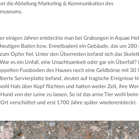
itet die Abteilung Marketing & Kommunikation des
smuseums.
or einigen Jahren entdeckte man bei Grabungen in Aquae He
heutigen Baden bzw. Ennetbaden) ein Gebäude, das um 280 n
zum Opfer fiel. Unter den Überresten befand sich das Skele
War es ein Unfall, eine Unachtsamkeit oder gar ein Überfall? 
doppelten Fussboden des Hauses noch eine Geldbörse mit 30
ilberte Servierplatte befand, deutet auf tragische Ereignisse 
ohl Hals über Kopf flüchten und hatten weder Zeit, ihre Wer
Hund von der Leine zu lassen. So ist das arme Tier wohl beim 
Ort verschüttet und erst 1700 Jahre später wiederentdeckt.