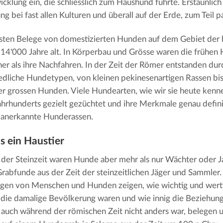
icklung ein, die schliesslich zum Haushund führte. Erstaunlich 
g bei fast allen Kulturen und überall auf der Erde, zum Teil pa
sten Belege von domestizierten Hunden auf dem Gebiet der 
 14'000 Jahre alt. In Körperbau und Grösse waren die frühen
cher als ihre Nachfahren. In der Zeit der Römer entstanden dur
edliche Hundetypen, von kleinen pekinesenartigen Rassen bi
r grossen Hunden. Viele Hundearten, wie wir sie heute kenn
ahrhunderts gezielt gezüchtet und ihre Merkmale genau defini
 anerkannte Hunderassen.
s ein Haustier
n der Steinzeit waren Hunde aber mehr als nur Wächter oder J
rabfunde aus der Zeit der steinzeitlichen Jäger und Sammle
gen von Menschen und Hunden zeigen, wie wichtig und wertv
 die damalige Bevölkerung waren und wie innig die Beziehun
 auch während der römischen Zeit nicht anders war, belegen u