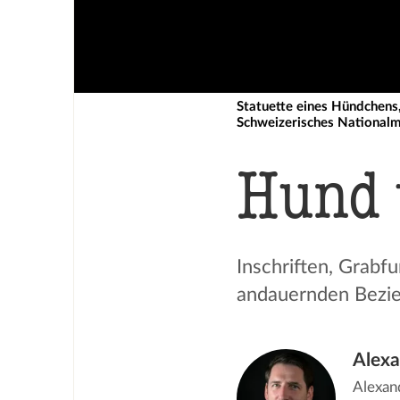
Statuette eines Hündchens, P
Schweizerisches Nationa
Hund 
Inschriften, Grabf
andauernden Bezi
Alexa
Alexand