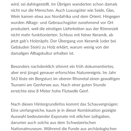
wird, sei dahingestellt. Im Übrigen wanderten schon damals
nicht nur die Menschen. Auch Luxusgüter wie Seide, Glas,
Wein kamen etwa aus Nordafrika und dem Orient. Hingegen
wurden Alltags- und Gebrauchsgüter zunehmend vor Ort
produziert, weil die einstigen Lieferketten aus der Römerzeit
nicht mehr funktionierten. Schluss mit feiner Keramik, ab
jetzt gab’s Holznäpfe. Der Übergang von Keramik (oder bei
Gebäuden Stein) zu Holz erklärt, warum wenig von der
damaligen Alltagskultur erhalten ist.
Besonders nachdenklich stimmt ein früh dokumentiertes,
aber erst jüngst genauer erforschtes Naturereignis. Im Jahr
563 löste ein Bergsturz im oberen Rhonetal einen gewaltigen
Tsunami am Genfersee aus. Nach einer guten Stunde
erreichte eine 8 Meter hohe Flutwelle Genf.
Nach diesen Hintergrundinfos kommt das Schauvergnügen:
Eine umfangreiche, kaum je in dieser Kombination gezeigte
Auswahl bedeutender Exponate mit etlichen Leihgaben,
darunter auch solche aus dem Schweizerischen
Nationalmuseum. Während die Funde aus archäologischen