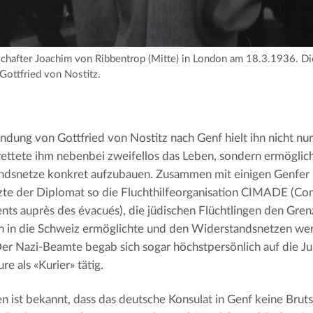
hafter Joachim von Ribbentrop (Mitte) in London am 18.3.1936. Die 
Gottfried von Nostitz.
ndung von Gottfried von Nostitz nach Genf hielt ihn nicht nur
rettete ihm nebenbei zweifellos das Leben, sondern ermöglich
ndsnetze konkret aufzubauen. Zusammen mit einigen Genfer
zte der Diplomat so die Fluchthilfeorganisation CIMADE (Com
s auprès des évacués), die jüdischen Flüchtlingen den Gren
h in die Schweiz ermöglichte und den Widerstandsnetzen wer
 Der Nazi-Beamte begab sich sogar höchstpersönlich auf die J
re als «Kurier» tätig.
n ist bekannt, dass das deutsche Konsulat in Genf keine Bruts