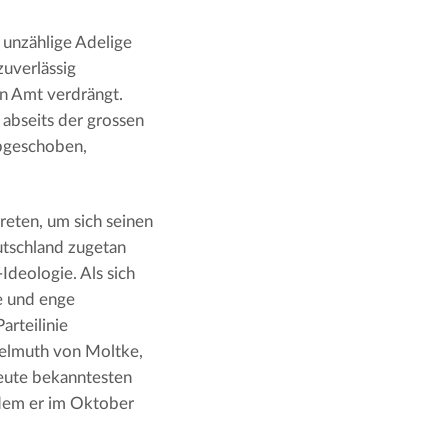
 unzählige Adelige
zuverlässig
n Amt verdrängt.
 abseits der grossen
abgeschoben,
reten, um sich seinen
utschland zugetan
Ideologie. Als sich
te und enge
rteilinie
Helmuth von Moltke,
 heute bekanntesten
 dem er im Oktober