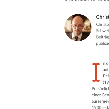
Chris
Christo
Schweiz
Beiträg
publizi
I
n d
auf
Bei
(19
Persönlic
einer Gen
aussergew
1930er-J