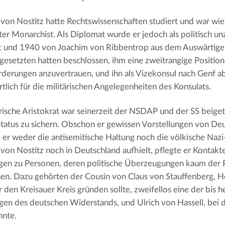
 von Nostitz hatte Rechtswissenschaften studiert und war wie
er Monarchist. Als Diplomat wurde er jedoch als politisch un
ft und 1940 von Joachim von Ribbentrop aus dem Auswärtige
gesetzten hatten beschlossen, ihm eine zweitrangige Position
derungen anzuvertrauen, und ihn als Vizekonsul nach Genf 
tlich für die militärischen Angelegenheiten des Konsulats.
rische Aristokrat war seinerzeit der NSDAP und der SS beiget
Status zu sichern. Obschon er gewissen Vorstellungen von De
te er weder die antisemitische Haltung noch die völkische Nazi-
 von Nostitz noch in Deutschland aufhielt, pflegte er Kontak
en zu Personen, deren politische Überzeugungen kaum der Pa
en. Dazu gehörten der Cousin von Claus von Stauffenberg, 
r den Kreisauer Kreis gründen sollte, zweifellos eine der bis
en des deutschen Widerstands, und Ulrich von Hassell, bei
nte.