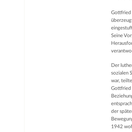
Gottfried
überzeugt
eingestu
Seine Vor
Herausfor
verantwor
Der luthe
sozialen 
war, teil
Gottfried
Beziehung
entsprach
der späte
Bewegung
1942 woh