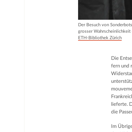
Der Besuch von Sonderbotsc
grosser Wahrscheinlichkeit 
ETH-Bibliothek Zürich
Die Entse
fern und 
Widersta
unterstüt
mouvement
Frankreic
lieferte.
die Passeu
Im Übrige