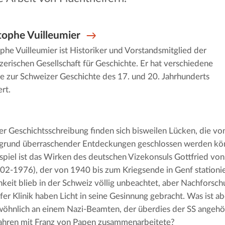
tophe Vuilleumier
phe Vuilleumier ist Historiker und Vorstandsmitglied der
erischen Gesellschaft für Geschichte. Er hat verschiedene
e zur Schweizer Geschichte des 17. und 20. Jahrhunderts
ert.
er Geschichtsschreibung finden sich bisweilen Lücken, die v
grund überraschender Entdeckungen geschlossen werden kön
spiel ist das Wirken des deutschen Vizekonsuls Gottfried vo
02-1976), der von 1940 bis zum Kriegsende in Genf stationie
hkeit blieb in der Schweiz völlig unbeachtet, aber Nachforsc
fer Klinik haben Licht in seine Gesinnung gebracht. Was ist ab
öhnlich an einem Nazi-Beamten, der überdies der SS angehö
ahren mit Franz von Papen zusammenarbeitete?