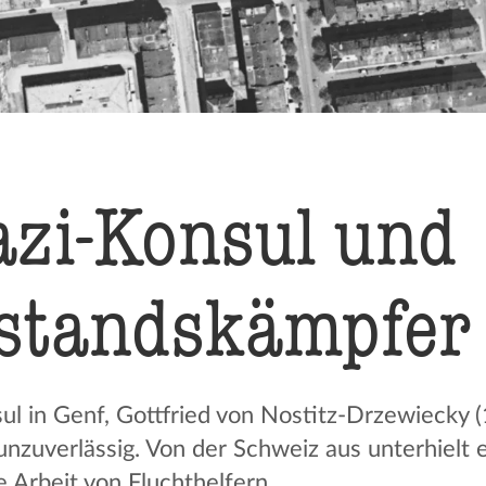
azi-Konsul und
tands­kämp­fer
l in Genf, Gottfried von Nostitz-Drzewiecky (
h unzuverlässig. Von der Schweiz aus unterhiel
e Arbeit von Fluchthelfern.