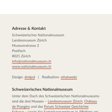
Adresse & Kontakt
Schweizerisches Nationalmuseum
Landesmuseum Zürich
Museumstrasse 2
Postfach
8021 Zürich
info@nationalmuseum.ch
www.nationalmuseum.ch
Design:
dreipol
| Realisation:
whatwedo
Schweizerisches Nationalmuseum
Unter dem Dach des Schweizerischen Nationalmuseums
sind die drei Museen –
Landesmuseum Zürich
,
Château
de Prangins
und das
Forum Schweizer Geschichte
Schwyz
– sowie das
Sammlungszentrum
in Affoltern am