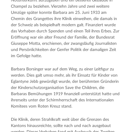
Notunterkunft aufzugeben und ein besseres Gebäude in
Champel zu beziehen. Vierzehn Jahre und zwei weitere
Umzüge später konnte Barbara am 25. Juni 1933 am
Chemin des Grangettes ihre Klinik einweihen, die damals in
der Schweiz als beispielhaft modern galt. Finanziert wurde
das Vorhaben durch Spenden und einen Teil ihres Erbes. Zur
Eröffnung war ein alter Freund der Familie, der Bundesrat
Giuseppe Motta, erschienen, der zwangsläufig Journalisten
und Persönlichkeiten der Genfer Politik der damaligen Zeit
im Gefolge hatte.
Barbara Borsinger war auf dem Weg, zu einer Leitfigur zu
werden. Dies galt umso mehr, als ihr Einsatz für Kinder von
Eglantyne Jebb gewürdigt wurde, der berühmten Gründerin
der Kinderschutzorganisation Save the Children, die
Barbaras Bemühungen 1919 finanziell unterstützt hatte und
ihrerseits unter der Schirmherrschaft des Internationalen
Komitees vom Roten Kreuz stand.
Die Klinik, deren Strahlkraft weit über die Grenzen des
Kantons hinausreichte, sollte nach und nach ausgebaut
werden. Dieses Vorhaben fand mit Ausbruch des Zweiten