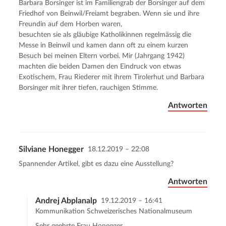
Kommentar senden
Barbara Borsinger ist im Familiengrab der Borsinger auf dem
Friedhof von Beinwil/Freiamt begraben. Wenn sie und ihre
Freundin auf dem Horben waren,
besuchten sie als gläubige Katholikinnen regelmässig die
Messe in Beinwil und kamen dann oft zu einem kurzen
Besuch bei meinen Eltern vorbei. Mir (Jahrgang 1942)
machten die beiden Damen den Eindruck von etwas
Exotischem, Frau Riederer mit ihrem Tirolerhut und Barbara
Borsinger mit ihrer tiefen, rauchigen Stimme.
Antworten
Silviane Honegger
18.12.2019 – 22:08
Spannender Artikel, gibt es dazu eine Ausstellung?
Antworten
Andrej Abplanalp
19.12.2019 – 16:41
Kommunikation Schweizerisches Nationalmuseum
Sehr geehrte Frau Honegger