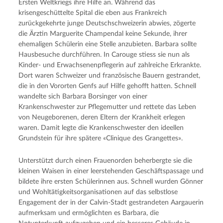
Ersten Weltkriegs ihre Hilfe an. Während das
krisengeschüttelte Spital die eben aus Frankreich
zurückgekehrte junge Deutschschweizerin abwies, zögerte
die Ärztin Marguerite Champendal keine Sekunde, ihrer
ehemaligen Schülerin eine Stelle anzubieten. Barbara sollte
Hausbesuche durchführen. In Carouge stiess sie nun als
Kinder- und Erwachsenenpflegerin auf zahlreiche Erkrankte.
Dort waren Schweizer und französische Bauern gestrandet,
die in den Vororten Genfs auf Hilfe gehofft hatten. Schnell
wandelte sich Barbara Borsinger von einer
Krankenschwester zur Pflegemutter und rettete das Leben
von Neugeborenen, deren Eltern der Krankheit erlegen
waren. Damit legte die Krankenschwester den ideellen
Grundstein für ihre spätere «Clinique des Grangettes».
Unterstützt durch einen Frauenorden beherbergte sie die
kleinen Waisen in einer leerstehenden Geschäftspassage und
bildete ihre ersten Schülerinnen aus. Schnell wurden Gönner
und Wohltätigkeitsorganisationen auf das selbstlose
Engagement der in der Calvin-Stadt gestrandeten Aargauerin
aufmerksam und ermöglichten es Barbara, die