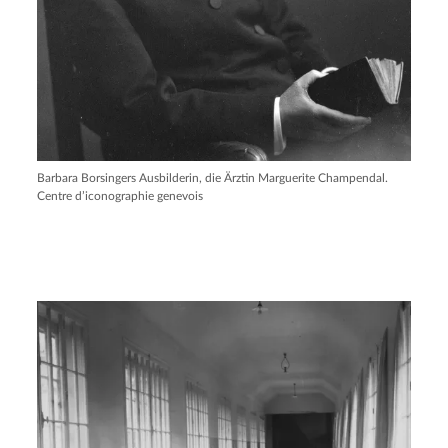
Barbara Borsingers Ausbilderin, die Ärztin Marguerite Champendal.
Centre d’iconographie genevois