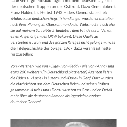
Lucie
 versorgte Moskau täglich mit dem neuesten Lagebild 
der deutschen Truppen an der Ostfront. Dazu Generaloberst 
Franz Halder, bis Herbst 1942 Hitlers Generalstabschef: 
«Nahezu alle deutschen Angriffshandlungen wurden unmittelbar 
nach ihrer Planung im Oberkommando der Wehrmacht, noch ehe 
sie auf meinem Schreibtisch landeten, dem Feinde durch Verrat 
eines Angehörigen des OKW bekannt. Diese Quelle zu 
verstopfen ist während des ganzen Krieges nicht gelungen»
, was 
die Titelgeschichte des 
Spiegel
 1967 dazu veranlasst hatte 
festzustellen:
Von «Werther» wie von «Olga», von «Teddy» wie von «Anna» und 
etwa 200 weiteren [in Deutschland platzierten] Agenten liefen 
die Fäden zu «Lucie» in Luzern und «Dora» in Genf. Dort wurden 
die Nachrichten aus dem Deutschen Reich und seinen Stäben 
gesammelt. «Lucie» und «Dora» wussten en Gros und en Detail 
mehr über die deutschen Armeen als irgendein einzelner 
deutscher General.