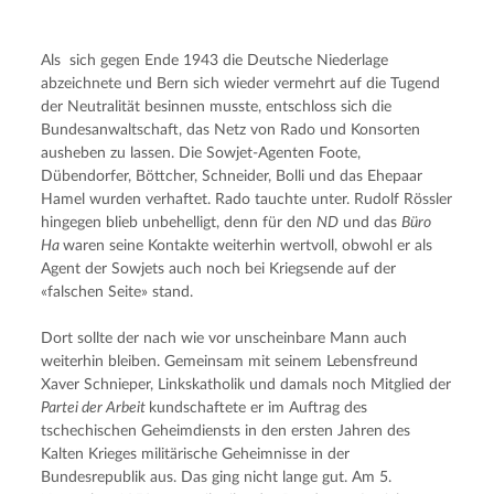
Als  sich gegen Ende 1943 die Deutsche Niederlage 
abzeichnete und Bern sich wieder vermehrt auf die Tugend 
der Neutralität besinnen musste, entschloss sich die 
Bundesanwaltschaft, das Netz von Rado und Konsorten 
ausheben zu lassen. Die Sowjet-Agenten Foote, 
Dübendorfer, Böttcher, Schneider, Bolli und das Ehepaar 
Hamel wurden verhaftet. Rado tauchte unter. Rudolf Rössler 
hingegen blieb unbehelligt, denn für den 
ND
 und das 
Büro 
Ha 
waren seine Kontakte weiterhin wertvoll, obwohl er als 
Agent der Sowjets auch noch bei Kriegsende auf der 
«falschen Seite» stand.
Dort sollte der nach wie vor unscheinbare Mann auch 
weiterhin bleiben. Gemeinsam mit seinem Lebensfreund 
Xaver Schnieper, Linkskatholik und damals noch Mitglied der 
Partei der Arbeit 
kundschaftete er im Auftrag des 
tschechischen Geheimdiensts in den ersten Jahren des 
Kalten Krieges militärische Geheimnisse in der 
Bundesrepublik aus. Das ging nicht lange gut. Am 5. 