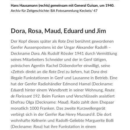
Hans Hausamann (rechts) gemeinsam mit General Guisan, um 1940.
Archiv für Zeitgeschichte: BA Fotosammlung Keckeis/ 47
Dora, Rosa, Maud, Eduard und Jim
Der Kopf dieses später als 
Rote Drei
 berühmt gewordenen 
Genfer Aussenpostens ist der Ungar Alexander Radolfi – 
Deckname 
Dora. 
Als Rudolf Rössler 1941 durch Vermittlung 
seines Mitarbeiters Schneider und der in Genf tätigen, 
polnischen Agentin Rachel Dübendorfer einwilligt, seine 
«Zettel» direkt an die 
Rote Drei 
zu liefern, hat 
Dora
 drei 
illegale Funkstationen in Genf und Lausanne in Betrieb. Eine 
hat der Genfer Radiohändler Edmond Hamel (Deckname: 
Eduard
) hinter einem Wandbrett in seiner Wohnung, 
Route 
de Florissant 192
. Beim Funken und Verschlüsseln assistiert 
Ehefrau Olga (Deckname: 
Maud
). Rado zahlt dem Ehepaar 
monatlich 1000 Franken. Das zweite Kurzwellengerät 
verbirgt sich in der Genfer 
Rue Henry Mussard 8
. Die dort 
wohnhafte Kellnerin und Radolfi-Geliebte Marguerite Bolli 
(Deckname: 
Rosa
) hat ihre Funkstation in einem 