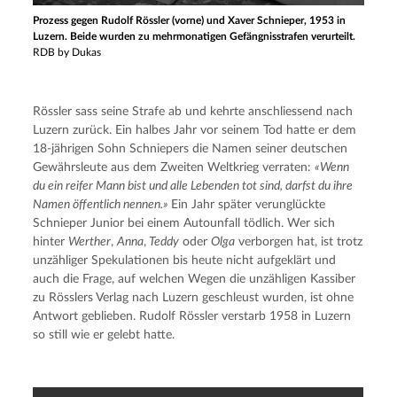
Prozess gegen Rudolf Rössler (vorne) und Xaver Schnieper, 1953 in
Luzern. Beide wurden zu mehrmonatigen Gefängnisstrafen verurteilt.
RDB by Dukas
Rössler sass seine Strafe ab und kehrte anschliessend nach 
Luzern zurück. Ein halbes Jahr vor seinem Tod hatte er dem 
18-jährigen Sohn Schniepers die Namen seiner deutschen 
Gewährsleute aus dem Zweiten Weltkrieg verraten: 
«Wenn 
du ein reifer Mann bist und alle Lebenden tot sind, darfst du ihre 
Namen öffentlich nennen.» 
Ein Jahr später verunglückte 
Schnieper Junior bei einem Autounfall tödlich. Wer sich 
hinter 
Werther
, 
Anna
,
 Teddy
 oder 
Olga
 verborgen hat, ist trotz 
unzähliger Spekulationen bis heute nicht aufgeklärt und 
auch die Frage, auf welchen Wegen die unzähligen Kassiber 
zu Rösslers Verlag nach Luzern geschleust wurden, ist ohne 
Antwort geblieben. Rudolf Rössler verstarb 1958 in Luzern 
so still wie er gelebt hatte.