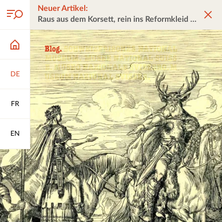
Neuer Artikel:
Raus aus dem Korsett, rein ins Reformkleid
DE
FR
EN