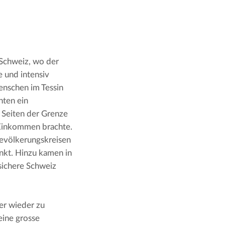
ie Südgrenze der Schweiz zu Italien ist diejenige Grenze der Schweiz, wo der 
 und intensiv 
nschen im Tessin 
ten ein 
 Seiten der Grenze 
Einkommen brachte. 
evölkerungskreisen 
kt. Hinzu kamen in 
sichere Schweiz 
r wieder zu 
ine grosse 