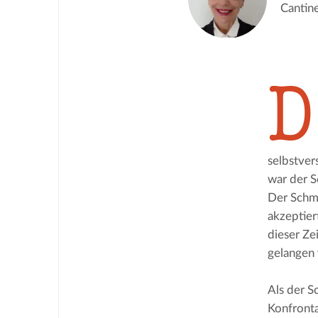
Cantine
D
selbstver
war der S
Der Schmu
akzeptier
dieser Ze
gelangen 
Als der S
Konfronta