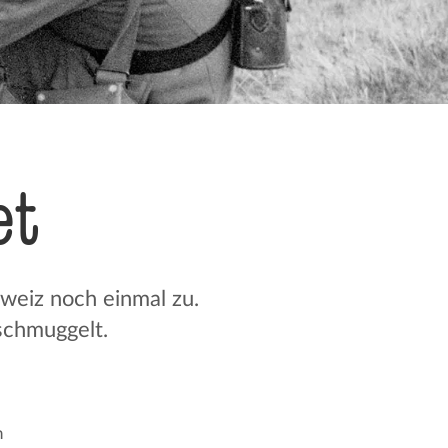
et
eiz noch einmal zu.
schmuggelt.
n