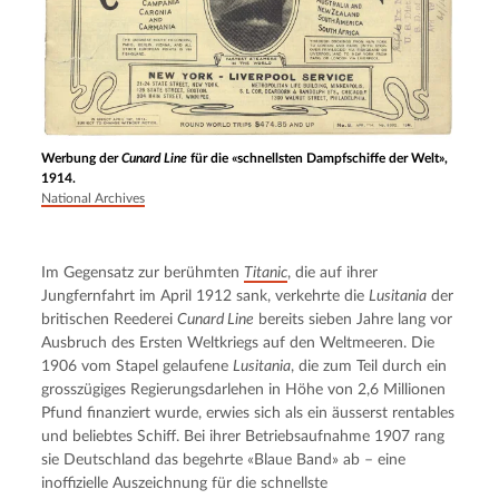
Werbung der
Cunard Line
für die «schnellsten Dampfschiffe der Welt»,
1914.
National Archives
Im Gegensatz zur berühmten 
Titanic
, die auf ihrer 
Jungfernfahrt im April 1912 sank, verkehrte die 
Lusitania
 der 
britischen Reederei 
Cunard Line
 bereits sieben Jahre lang vor 
Ausbruch des Ersten Weltkriegs auf den Weltmeeren. Die 
1906 vom Stapel gelaufene 
Lusitania
, die zum Teil durch ein 
grosszügiges Regierungsdarlehen in Höhe von 2,6 Millionen 
Pfund finanziert wurde, erwies sich als ein äusserst rentables 
und beliebtes Schiff. Bei ihrer Betriebsaufnahme 1907 rang 
sie Deutschland das begehrte «Blaue Band» ab – eine 
inoffizielle Auszeichnung für die schnellste 