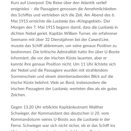
Kurs auf Liverpool. Die Reise über den Atlantik verlief 
ereignislos – die Passagiere genossen die Annehmlichkeiten 
des Schiffes und vertrieben sich die Zeit. Am Abend des 6. 
Mai 1915 erreichte die 
Lusitania
 das «Kriegsgebiet». Der 
Morgen des 7. Mai 1915 begann damit, dass die 
Lusitania
 in 
dichten Nebel geriet. Kapitän William Turner, ein erfahrener 
Seemann mit über 32 Dienstjahren bei der 
Cunard Line
, 
musste das Schiff abbremsen, um seine genaue Position zu 
bestimmen. Die britische Admiralität hatte ihn über U-Boote 
informiert, die vor der irischen Küste lauerten, aber er 
kannte ihre genaue Position nicht. Um 11 Uhr lichtete sich 
der Nebel und die Passagiere wurden mit strahlendem 
Sonnenschein und einem atemberaubenden Blick auf die 
irische Küste belohnt. Viele an Bord, insbesondere die 
irischen Passagiere der 
Lusitania
, werteten dies als ein gutes 
Zeichen.
Gegen 13.20 Uhr erblickte Kapitänleutnant Walther 
Schwieger, der Kommandant des deutschen 
U 20
, vom 
Kommandoturm seines U-Boots aus die 
Lusitania
 in der 
Ferne. Schwieger war sich nicht sicher, ob er das Schiff ins 