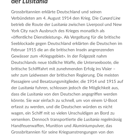
der
Lusitania
Grossbritannien erklärte Deutschland und seinen 
Verbündeten am 4. August 1914 den Krieg. Die 
Cunard Line
betrieb die Route der 
Lusitania
 zwischen Liverpool und New 
York City nach Ausbruch des Krieges monatlich als 
«öffentliche Dienstleistung». Als Vergeltung für die britische 
Seeblockade gegen Deutschland erklärten die Deutschen im 
Februar 1915 die an die britischen Inseln angrenzenden 
Gewässer zum «Kriegsgebiet». In der Folgezeit nahm 
Deutschlands neue tödliche Waffe, die Unterseeboote, die 
britische Schifffahrt mit zunehmenden Erfolg ins Visier – 
sehr zum Leidwesen der britischen Regierung. Die meisten 
Passagiere und Besatzungsmitglieder, die 1914 und 1915 auf 
der 
Lusitania
 fuhren, schlossen jedoch die Möglichkeit aus, 
dass die 
Lusitania
 von den Deutschen angegriffen werden 
könnte. Sie war einfach zu schnell, um von einem U-Boot 
erfasst zu werden, und die Deutschen würden es nicht 
wagen, ein Schiff mit so vielen Unschuldigen an Bord zu 
versenken. Dennoch transportierte die 
Lusitania
 regelmässig 
Handfeuerwaffen, Munition und Aluminiumpulver, das 
Grossbritannien für seine Kriegsanstrengungen von den 