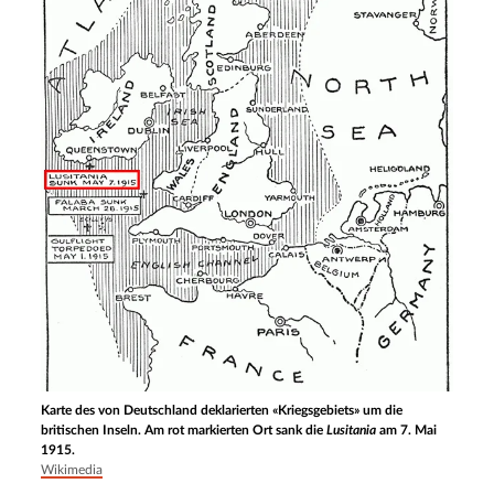
Karte des von Deutschland deklarierten «Kriegsgebiets» um die
britischen Inseln. Am rot markierten Ort sank die
Lusitania
am 7. Mai
1915.
Wikimedia