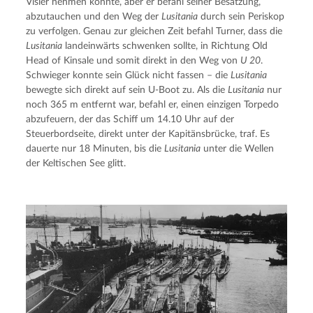
Visier nehmen konnte, aber er befahl seiner Besatzung, 
abzutauchen und den Weg der 
Lusitania
 durch sein Periskop 
zu verfolgen. Genau zur gleichen Zeit befahl Turner, dass die 
Lusitania
 landeinwärts schwenken sollte, in Richtung Old 
Head of Kinsale und somit direkt in den Weg von 
U 20
. 
Schwieger konnte sein Glück nicht fassen – die 
Lusitania
bewegte sich direkt auf sein U-Boot zu. Als die 
Lusitania
 nur 
noch 365 m entfernt war, befahl er, einen einzigen Torpedo 
abzufeuern, der das Schiff um 14.10 Uhr auf der 
Steuerbordseite, direkt unter der Kapitänsbrücke, traf. Es 
dauerte nur 18 Minuten, bis die 
Lusitania
 unter die Wellen 
der Keltischen See glitt.