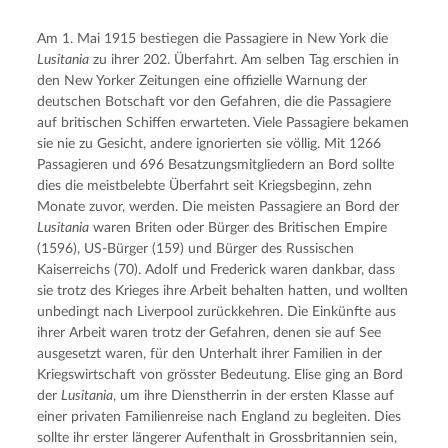
Am 1. Mai 1915 bestiegen die Passagiere in New York die 
Lusitania
 zu ihrer 202. Überfahrt. Am selben Tag erschien in 
den New Yorker Zeitungen eine offizielle Warnung der 
deutschen Botschaft vor den Gefahren, die die Passagiere 
auf britischen Schiffen erwarteten. Viele Passagiere bekamen 
sie nie zu Gesicht, andere ignorierten sie völlig. Mit 1266 
Passagieren und 696 Besatzungsmitgliedern an Bord sollte 
dies die meistbelebte Überfahrt seit Kriegsbeginn, zehn 
Monate zuvor, werden. Die meisten Passagiere an Bord der 
Lusitania
 waren Briten oder Bürger des Britischen Empire 
(1596), US-Bürger (159) und Bürger des Russischen 
Kaiserreichs (70). Adolf und Frederick waren dankbar, dass 
sie trotz des Krieges ihre Arbeit behalten hatten, und wollten 
unbedingt nach Liverpool zurückkehren. Die Einkünfte aus 
ihrer Arbeit waren trotz der Gefahren, denen sie auf See 
ausgesetzt waren, für den Unterhalt ihrer Familien in der 
Kriegswirtschaft von grösster Bedeutung. Elise ging an Bord 
der 
Lusitania
, um ihre Dienstherrin in der ersten Klasse auf 
einer privaten Familienreise nach England zu begleiten. Dies 
sollte ihr erster längerer Aufenthalt in Grossbritannien sein, 