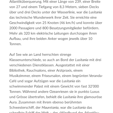
Atlantiküberquerung. Mit einer Länge von 239, einer Breite 
von 27 und einem Tiefgang von 8,3 Metern, sieben Decks 
über und drei Decks unter der Wasserlinie, war die 
Lusitania
das technische Wunderwerk ihrer Zeit. Sie erreichte eine 
Geschwindigkeit von 25 Knoten (46 km/h) und konnte über 
2000 Passagiere und 800 Besatzungsmitglieder befördern. 
Mehr als 320 km elektrische Leitungen durchzogen ihren 
Aufbau, und ihre beiden Anker wogen jeweils über 10 
Tonnen.
Auf See wie an Land herrschten strenge 
Klassenunterschiede, so auch an Bord der 
Lusitania
 mit drei 
verschiedenen Dienstklassen. Ausgestattet mit einer 
Bibliothek, Rauchsalons, einer Arztpraxis, einem 
Musikzimmer, einem Friseursalon, einem begrünten Veranda-
Café und sogar Aufzügen war die 
Lusitania
 ein 
schwimmender Palast mit einem Gewicht von fast 32’000 
Tonnen. Während andere Ozeanriesen sie in punkto Luxus 
und Grösse übertrafen, behielt die 
Lusitania
 ihre glamouröse 
Aura. Zusammen mit ihrem ebenso berühmten 
Schwesterschiff, der 
Mauretania
, war die 
Lusitania
 das 
schnellste Schiff der Welt – der «Windhund des Atlantiks». 