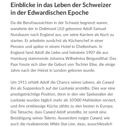
Einblicke in das Leben der Schweizer
in der Edwardi­schen Epoche
Da die Berufsaussichten in der Schweiz begrenzt waren, 
wanderte der in Delémont (JU) geborene Adolf Samuel 
Nussbaum nach England aus, um seine Karriere als Koch zu 
starten. Er arbeitete zunächst als Küchenchef in einer 
Pension und später in einem Hotel in Cheltenham. In 
England fand Adolf die Liebe und heiratete 1907 die aus 
Hamburg stammende Johanna Wilhelmina Bergundthal. Das 
Paar freute sich über die Geburt von Tochter Elise, die einige 
Jahre nach der Heirat in London geboren wurde.
Um 1911 erhielt Adolf die Chance seines Lebens, als 
Cunard
ihn als Suppenkoch auf der 
Lusitania
 anstellte. Dies war eine 
prestigeträchtige Position, denn in den vier Speisesälen der 
Lusitania
 wurden täglich mehr als 10’000 Mahlzeiten serviert, 
und ihre erstklassige Küche zählte zu den besten in Europa. 
Die Tatsache, dass 
Cunard
 Adolf anstellte, ist somit eine 
Bestätigung seines Talents. Ausserdem neigte 
Cunard
, wie 
auch die rivalisierende 
White Star Line
, dazu, ausschliesslich 