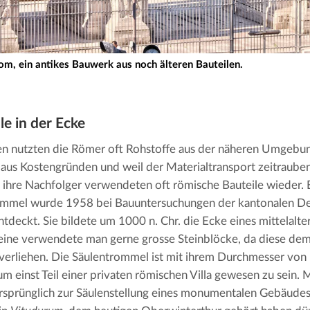
m, ein antikes Bauwerk aus noch älteren Bauteilen.
le in der Ecke
 nutzten die Römer oft Rohstoffe aus der näheren Umgebung
aus Kostengründen und weil der Materialtransport zeitraube
 ihre Nachfolger verwendeten oft römische Bauteile wieder. 
ommel wurde 1958 bei Bauuntersuchungen der kantonalen De
entdeckt. Sie bildete um 1000 n. Chr. die Ecke eines mittelalt
eine verwendete man gerne grosse Steinblöcke, da diese dem 
t verliehen. Die Säulentrommel ist mit ihrem Durchmesser von 
um einst Teil einer privaten römischen Villa gewesen zu sein. 
ursprünglich zur Säulenstellung eines monumentalen Gebäudes, 