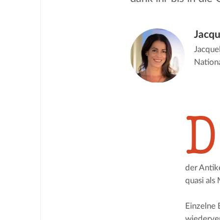
Jacqu
Jacquel
Nation
D
der Antik
quasi als 
Einzelne 
wiederver