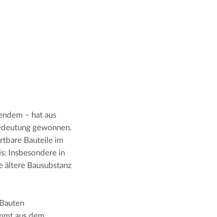
endem – hat aus 
Bedeutung gewonnen. 
tbare Bauteile im 
is: Insbesondere in 
e ältere Bausubstanz 
Bauten 
mmt aus dem 