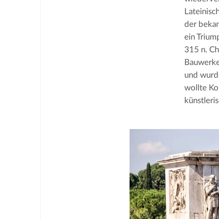
Lateinisc
der bekan
ein Trium
315 n. Ch
Bauwerken
und wurde
wollte Ko
künstleri