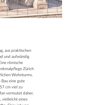
, aus praktischen 
nd und aufwändig 
Eine römische 
nkmalpflege Zürich 
erlichen Wohnturms. 
Bau eine gute 
57 cm viel zu 
Man vermutet daher, 
vielleicht eines 