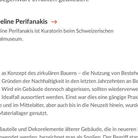
eline Perifanakis
ine Perifanakis ist Kuratorin beim Schweizerischen
almuseum.
as Konzept des zirkulären Bauens – die Nutzung von Besteh
Gründen der Nachhaltigkeit in den letzten Jahrzehnten an 
Wird ein Gebäude dennoch abgerissen, sollten wiederverwer
Idealfall aussortiert werden. Einst war dies eine gängige Prax
e und im Mittelalter, aber auch bis in die Neuzeit hinein, wurd
Materiallager genutzt.
Bauteile und Dekorelemente älterer Gebäude, die in neueren 
wendet werden, bezeichnet man als Spolien. Der Begriff sta