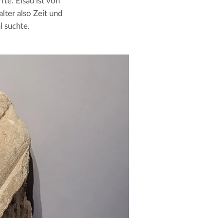
e. Elsau ist von 
ter also Zeit und 
 suchte.